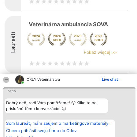
Veterinárna ambulancia SOVA
Laureáti
Pokaż więcej >>
ORLY Veterinárstva
Live chat
Organizátor hodnotenia
Hodnotenie
Kontakt
Bright Side Solutions sp. z o.
Laureáti
Kontakt
08:10
o. sp. k.
Lista
ul. Ruska 22
wszystkich
Dobrý deň, radi Vám pomôžeme! 🙂 Kliknite na
Wrocław 50-079
Laureatów
príslušnú tému konverzácie! 🙂
KRS 0000749100 | Regon
Podmienky
381313360 | NIP 8943132676
Obchodné
+48 508 492 400
podmienky
Zásady
Som laureát, mám záujem o marketingové materiály
ochrany
Chcem prihlásiť svoju firmu do Orlov
osobných
údajov