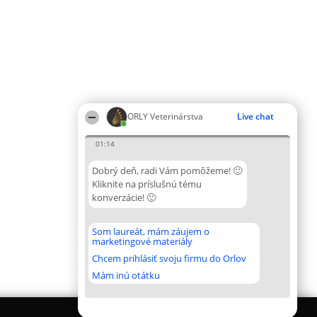
ORLY Veterinárstva
Live chat
01:14
Dobrý deň, radi Vám pomôžeme! 🙂
Kliknite na príslušnú tému
konverzácie! 🙂
Som laureát, mám záujem o
marketingové materiály
Chcem prihlásiť svoju firmu do Orlov
Mám inú otátku