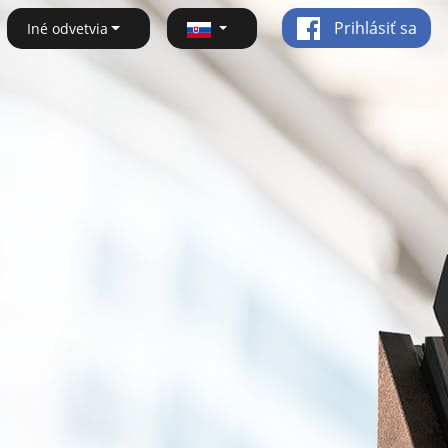
Prihlásiť sa
Iné odvetvia