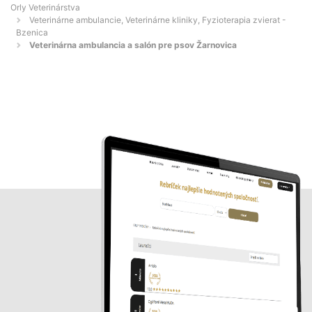
Orly Veterinárstva
Veterinárne ambulancie, Veterinárne kliniky, Fyzioterapia zvierat -
Bzenica
Veterinárna ambulancia a salón pre psov Žarnovica