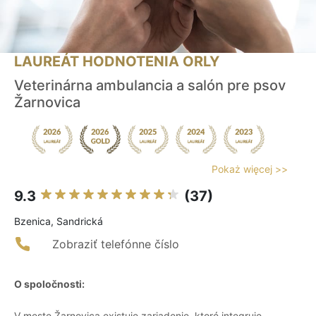
LAUREÁT HODNOTENIA ORLY
Veterinárna ambulancia a salón pre psov
Žarnovica
Pokaż więcej >>
9.3
(37)
Bzenica, Sandrická
Zobraziť telefónne číslo
O spoločnosti:
V meste Žarnovica existuje zariadenie, ktoré integruje