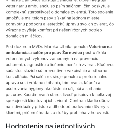
veterinárnu ambulanciu so psím salónom, čím poskytuje
komplexnú starostlivosť o domáce zvieratá. Toto spojenie
umožňuje majiteľom psov získať na jednom mieste
zdravotnú podporu aj estetickú úpravu svojich zvierat, čo
výrazne zvyšuje komfort pri riešení rôznych potrieb
domácich miláčikov.
Pod dozorom MVDr. Mareka Ulbrika ponúka
Veterinárna
ambulancia a salón pre psov Žarnovica
pestrú škálu
veterinárnych výkonov zameraných na prevenciu
ochorení, diagnostiku a liečenie menších zvierat. Kľúčovou
súčasťou služieb sú preventívne vakcinácie a odborné
konzultácie. Psí salón rozširuje ponuku o profesionálnu
úpravu srsti vrátane strihania, trimovania, kúpeľa a
ošetrovania hygieny ako čistenie uší, očí a strihanie
pazúrov. Koordinovaná starostlivosť prispieva k celkovej
spokojnosti klientov aj ich zvierat. Centrum kladie dôraz
na individuálny prístup a dlhodobé budovanie dôvery s
klientmi, pričom úhrada za služby prebieha v hotovosti.
Hodnotenia na jednotlivých