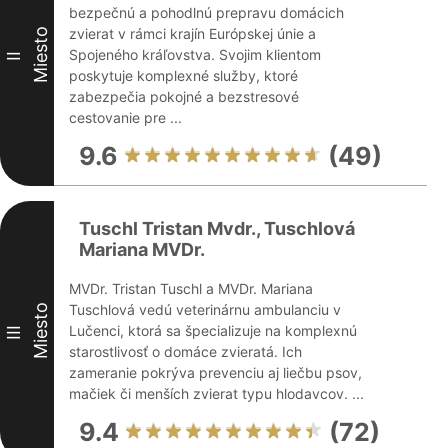
bezpečnú a pohodlnú prepravu domácich
zvierat v rámci krajín Európskej únie a
Miesto
Spojeného kráľovstva. Svojim klientom
II
poskytuje komplexné služby, ktoré
zabezpečia pokojné a bezstresové
cestovanie pre ...
9.6
(49)
Tuschl Tristan Mvdr., Tuschlová
Mariana MVDr.
MVDr. Tristan Tuschl a MVDr. Mariana
Tuschlová vedú veterinárnu ambulanciu v
Miesto
Lučenci, ktorá sa špecializuje na komplexnú
III
starostlivosť o domáce zvieratá. Ich
zameranie pokrýva prevenciu aj liečbu psov,
mačiek či menších zvierat typu hlodavcov. ...
9.4
(72)