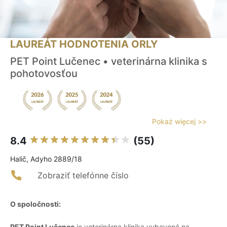
LAUREÁT HODNOTENIA ORLY
PET Point Lučenec • veterinárna klinika s
pohotovosťou
Pokaż więcej >>
8.4
(55)
Halič, Adyho 2889/18
Zobraziť telefónne číslo
O spoločnosti:
PET Point Lučenec
je veterinárna klinika vybavená na