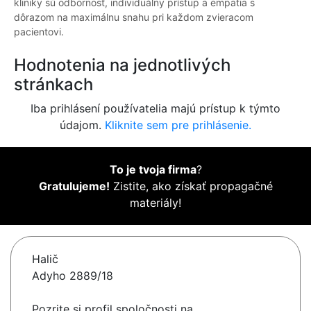
kliniky sú odbornosť, individuálny prístup a empatia s
dôrazom na maximálnu snahu pri každom zvieracom
pacientovi.
Hodnotenia na jednotlivých
stránkach
Iba prihlásení používatelia majú prístup k týmto
údajom.
Kliknite sem pre prihlásenie.
To je tvoja firma
?
Gratulujeme!
Zistite, ako získať propagačné
materiály!
Halič
Adyho 2889/18
Pozrite si profil spoločnosti na