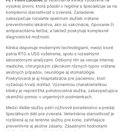
vysokej úrovni, ktorá pôsobí v regióne a špecializuje sa na
komplexnú starostlivosť o zvieratá. Zariadenie
zabezpečuje rozsiahle spektrum služieb vrátane
preventívneho lekárstva, ako sú vakcinácie, čipovanie či
antiparazitárna liečba, a taktiež poskytuje komplexné
diagnostické možnosti.
Klinika disponuje modernými technológiami, medzi ktoré
patria RTG a USG vyšetrenia, spolu s rozsiahlymi
laboratórnymi analýzami. Odborný tím sa venuje internej
medicíne, chirurgickým zákrokom rôznych typov vrátane
akútnych prípadov, neurológie aj stomatológie.
Poskytovaná je aj hospitalizácia pre pacientov, ktorí
vyžadujú trvalý dohľad. Významnou charakteristikou
kliniky je nepretržitá pohotovostná služba, zabezpečujúca
okamžitú pomoc v urgentných podmienkach.
Medzi ďalšie služby patrí výživové poradenstvo a predaj
špeciálnych diét pre zvieratá. Veterinárna starostlivosť je
rozšírená aj na terénne služby pre kone, zahŕňajúce
preventívne aj akútne zásahy. Zásadnými hodnotami