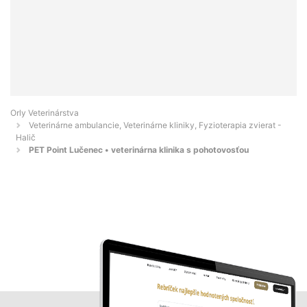
Orly Veterinárstva
Veterinárne ambulancie, Veterinárne kliniky, Fyzioterapia zvierat -
Halič
PET Point Lučenec • veterinárna klinika s pohotovosťou