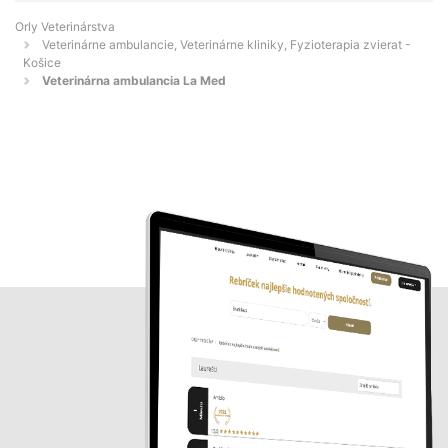
Orly Veterinárstva
Veterinárne ambulancie, Veterinárne kliniky, Fyzioterapia zvierat -
Košice
Veterinárna ambulancia La Med