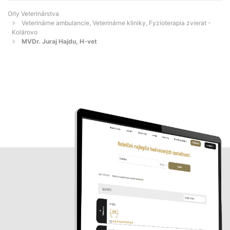
Orly Veterinárstva
Veterinárne ambulancie, Veterinárne kliniky, Fyzioterapia zvierat -
Kolárovo
MVDr. Juraj Hajdu, H-vet