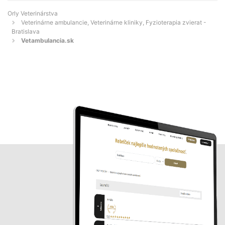
Orly Veterinárstva
Veterinárne ambulancie, Veterinárne kliniky, Fyzioterapia zvierat -
Bratislava
Vetambulancia.sk