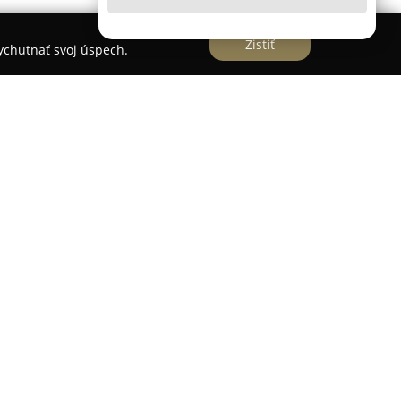
Zistiť
vychutnať svoj úspech.
nárna ambulancia MVDr.Juríková
 Juríková
so sídlom v Trenčianskej Teplej sa
rofesionálnej a komplexnej veterinárnej
vieratá. Klinika kladie dôraz na osobitý prístup ku
teľovi, pričom je charakteristická vysokou
ístupu.
ochotou a starostlivosťou, čo je často
tných väzbách od klientov. Návštevníci
rnú liečbu, detailné vysvetľovanie zdravotného
iečebných postupov. Toto zariadenie je