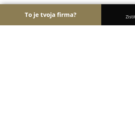
To je tvoja firma?
Zist
Orly Veterinárstva
Veterinárne ambulancie, Veter
Veterinárna ambulancia MVDr.Jurík
9.8
(59)
Trenčianska Teplá, Dubovecká 748/42
Zobraziť telefónne číslo