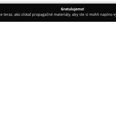
Gratulujeme!
ite teraz, ako získať propagačné materiály, aby ste si mohli naplno 
inárne kliniky, Fyzioterapia zvierat - Trenčianska Teplá
Veteri
ová
O spoločnosti:
Veterinárna ambulancia MVDr.
špecializuje na poskytovanie p
starostlivosti najmä pre malé z
každému pacientovi aj jeho maji
Pokaż więcej >>
úrovňou empatie a ľudského pr
Veterinárne služby sú vedené s 
vyzdvihované v pozitívnych spä
ambulancie oceňujú najmä odbo
stavu zvierat a odporúčaných l