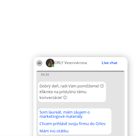
ORLY Veterinárstva
Live chat
03:35
Dobrý deň, radi Vám pomôžeme! 🙂
Kliknite na príslušnú tému
konverzácie! 🙂
Som laureát, mám záujem o
marketingové materiály
Chcem prihlásiť svoju firmu do Orlov
Mám inú otátku