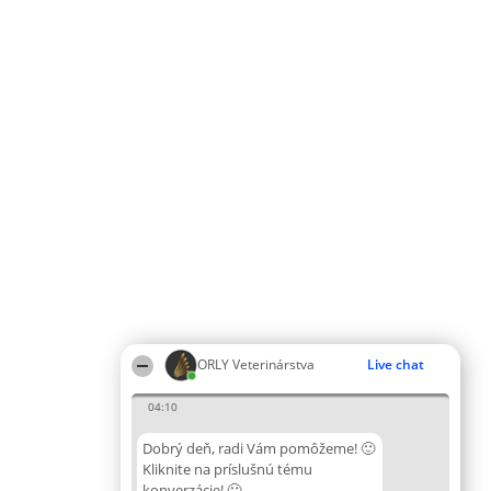
ORLY Veterinárstva
Live chat
04:10
Dobrý deň, radi Vám pomôžeme! 🙂
Kliknite na príslušnú tému
konverzácie! 🙂