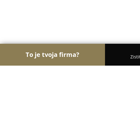
To je tvoja firma?
Zist
Orly Veterinárstva
Veterinárne ambulancie, Veteri
Veterinárna ambulancia Holíč