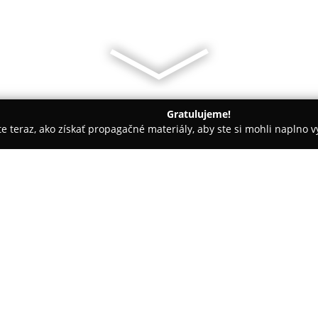
Gratulujeme!
ite teraz, ako získať propagačné materiály, aby ste si mohli naplno 
nárne kliniky, Fyzioterapia zvierat - Skalica
Veterinárna ambul
O spoločnosti:
Na adrese Bratislavská 3128 v
Holíč
, ktorá sa zameriava na po
rôzne druhy zvierat. V rámci 