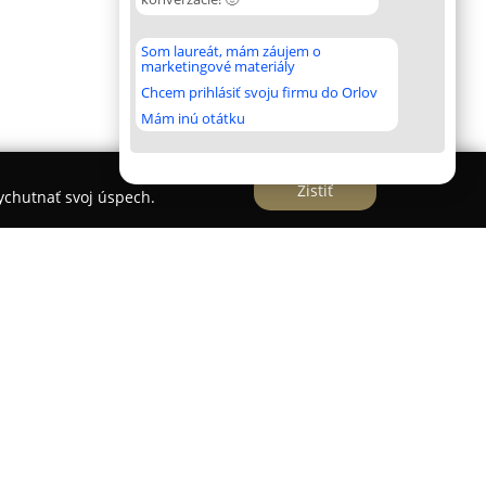
Som laureát, mám záujem o
marketingové materiály
Chcem prihlásiť svoju firmu do Orlov
Mám inú otátku
Zistiť
vychutnať svoj úspech.
ancia Holíč
 meste Holíč pôsobí
Veterinárna ambulancia
skytovanie ucelenej zdravotnej starostlivosti pre
ponuky zahŕňa kompletný vakcinačný plán určený