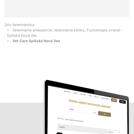
Orly Veterinárstva
Veterinárne ambulancie, Veterinárne kliniky, Fyzioterapia zvierat -
Spišská Nová Ves
Vet Care Spišská Nová Ves