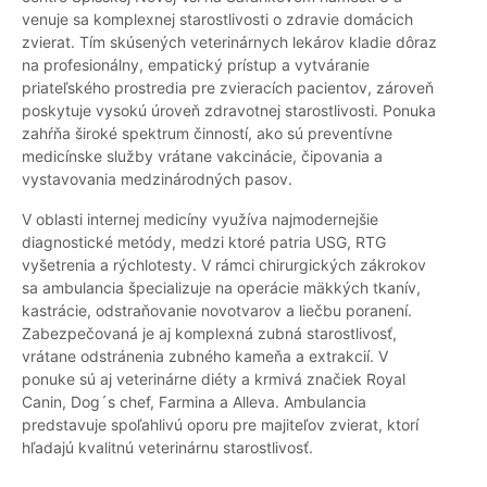
venuje sa komplexnej starostlivosti o zdravie domácich
zvierat. Tím skúsených veterinárnych lekárov kladie dôraz
na profesionálny, empatický prístup a vytváranie
priateľského prostredia pre zvieracích pacientov, zároveň
poskytuje vysokú úroveň zdravotnej starostlivosti. Ponuka
zahŕňa široké spektrum činností, ako sú preventívne
medicínske služby vrátane vakcinácie, čipovania a
vystavovania medzinárodných pasov.
V oblasti internej medicíny využíva najmodernejšie
diagnostické metódy, medzi ktoré patria USG, RTG
vyšetrenia a rýchlotesty. V rámci chirurgických zákrokov
sa ambulancia špecializuje na operácie mäkkých tkanív,
kastrácie, odstraňovanie novotvarov a liečbu poranení.
Zabezpečovaná je aj komplexná zubná starostlivosť,
vrátane odstránenia zubného kameňa a extrakcií. V
ponuke sú aj veterinárne diéty a krmivá značiek Royal
Canin, Dog´s chef, Farmina a Alleva. Ambulancia
predstavuje spoľahlivú oporu pre majiteľov zvierat, ktorí
hľadajú kvalitnú veterinárnu starostlivosť.