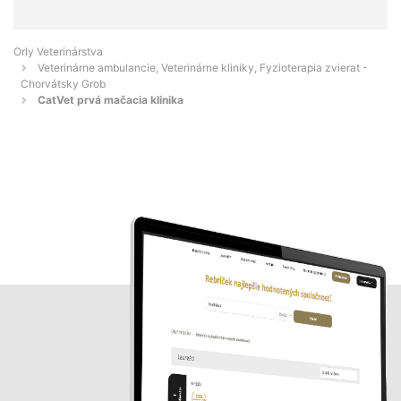
Orly Veterinárstva
Veterinárne ambulancie, Veterinárne kliniky, Fyzioterapia zvierat -
Chorvátsky Grob
CatVet prvá mačacia klinika