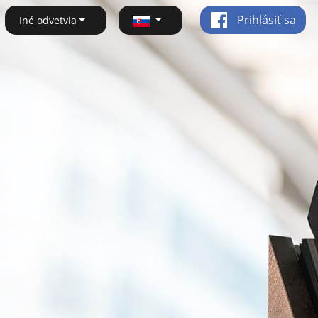
Prihlásiť sa
Iné odvetvia