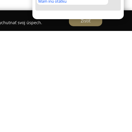
Mám inú otátku
Zistiť
vychutnať svoj úspech.
rinárna Klinika
dliaca v Ružomberku zabezpečuje komplexnú
ločenské zvieratá. Klinika sa opiera o viac než
nutých na Slovensku i v zahraničí, čo ju radí
 oblasti veterinárnej medicíny. Svojím hlavným
erat, pričom ku každému zvieraťu pristupuje
 prevenciu ochorení spolu s využitím moderných
vnu liečbu.
klinika kombinuje prístupy západnej medicíny s