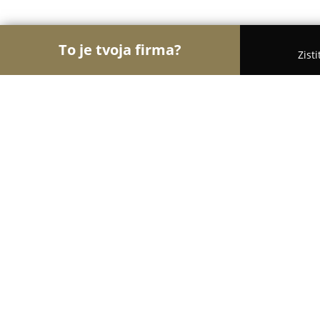
To je tvoja firma?
Zist
Orly Veterinárstva
Veterinárne ambulancie, Veter
PetsVET Veterinárna Klinika
10
(109)
Ružomberok, Ruzomberok