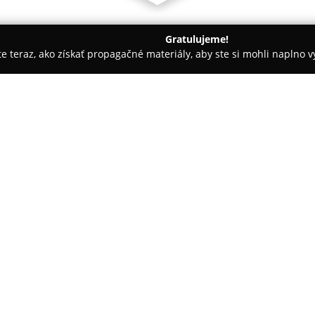
Gratulujeme!
ite teraz, ako získať propagačné materiály, aby ste si mohli naplno 
inárne kliniky, Fyzioterapia zvierat - Ružomberok
PetsVET Vete
O spoločnosti:
PetsVET Veterinárna klinika
sí
zdravotnú starostlivosť pre spo
desať rokov skúseností nadobud
medzi spoľahlivých partnerov v
Pokaż więcej >>
poslaním je účasť na svete zvi
individuálne a kladie dôraz na
diagnostických metód na efektí
V rámci poskytovaných služieb 