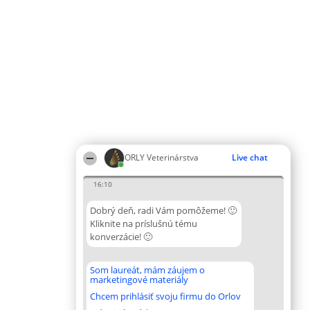
ORLY Veterinárstva
Live chat
16:10
Dobrý deň, radi Vám pomôžeme! 🙂
Kliknite na príslušnú tému
konverzácie! 🙂
Som laureát, mám záujem o
marketingové materiály
Chcem prihlásiť svoju firmu do Orlov