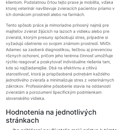
klientom. Podstatnou črtou tejto praxe je mobilita, vďaka
ktorej veterinár navštevuje zvieracích pacientov priamo v
ich domácom prostredí alebo na farmách.
Tento spôsob práce je mimoriadne prínosný najmä pre
majiteľov zvierat žijúcich na lazoch a vidieku alebo pre
zvieratá, ktorým presuny spôsobujú stres, prípadne si
vyžadujú ošetrenie vo svojom známom prostredí. MVDr.
Adamec sa zaoberá diagnostikou, liečbou aj prevenciou
rôznych ochorení, pričom jeho terénna činnosť umožňuje
rýchlo reagovať a poskytovať individuálne riešenia tam,
kde sú najžiadanejšie. Dbá na efektívnu a citlivú
starostlivosť, ktorá je prispôsobená potrebám každého
jednotlivého zvieraťa a minimalizuje stres z veterinárnych
zákrokov. Profesionálne pôsobenie stavia na oddanosti
zvieratám a porozumení špecifickým podmienkam
slovenského vidieka.
Hodnotenia na jednotlivých
stránkach