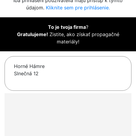
Iba prihlásení používatelia majú prístup k týmto
údajom.
Kliknite sem pre prihlásenie.
To je tvoja firma
?
Gratulujeme!
Zistite, ako získať propagačné
materiály!
Horné Hámre
Slnečná 12