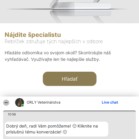
Nájdite špecialistu
Rebríček združuje tých najlepších v odbore
Hľadáte odborníka vo svojom okolí? Skontrolujte náš
vyhľadávač. Využívajte len tie najlepšie služby.
Hľadať
ORLY Veterinárstva
Live chat
10:56
Organizátor hodnotenia
Hodnotenie
Kontakt
Dobrý deň, radi Vám pomôžeme! 🙂 Kliknite na
Bright Side Solutions sp. z o.
Laureáti
Kontakt
príslušnú tému konverzácie! 🙂
o. sp. k.
Lista
ul. Ruska 22
wszystkich