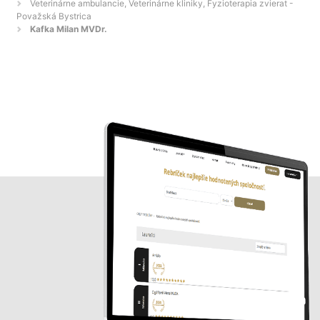
Veterinárne ambulancie, Veterinárne kliniky, Fyzioterapia zvierat -
Považská Bystrica
Kafka Milan MVDr.