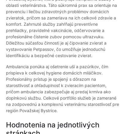
oblasti veterinárstva. Táto súkromná prax sa orientuje na
prevenciu i liečbu zdravotných problémov domácich
zvieratok, pričom sa zameriava na ich celkové zdravie a
komfort. Zahrnuté služby zahŕňajú preventívne
prehliadky, pravidelné vakcinácie, odčervovanie a
profesionálne čistenie zubov pomocou ultrazvuku.
Dôležitou súčasťou činnosti je aj čipovanie zvierat a
vystavovanie Petpassov, čo umožňuje jednoduchú
identifikáciu a bezpečné cestovanie zvierat.
Ambulancia ponúka aj ošetrenie uší a pazúrikov, čím
prispieva k celkovej hygiene domácich miláčikov.
Profesionálny prístup je spojený s dôrazom na
starostlivosť a ohľaduplnosť k zvieracím pacientom,
pričom ambulancia zabezpečuje aj predaj krmiva ako
doplnkovú službu. Celkové portfólio služieb je zamerané
na zodpovednú a komplexnú veterinárnu starostlivosť pre
región Považskej Bystrice.
Hodnotenia na jednotlivých
stránkach