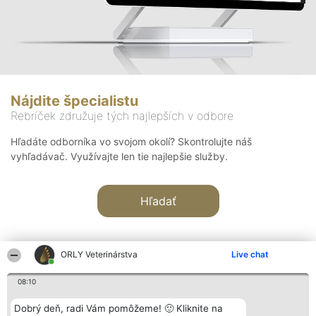
Nájdite špecialistu
Rebríček združuje tých najlepších v odbore
Hľadáte odborníka vo svojom okolí? Skontrolujte náš
vyhľadávač. Využívajte len tie najlepšie služby.
Hľadať
ORLY Veterinárstva
Live chat
08:10
Organizátor hodnotenia
Hodnotenie
Kontakt
Dobrý deň, radi Vám pomôžeme! 🙂 Kliknite na
Bright Side Solutions sp. z o.
Laureáti
Kontakt