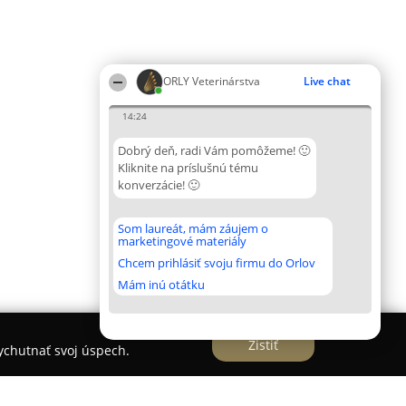
ORLY Veterinárstva
Live chat
14:24
Dobrý deň, radi Vám pomôžeme! 🙂
Kliknite na príslušnú tému
konverzácie! 🙂
Som laureát, mám záujem o
marketingové materiály
Chcem prihlásiť svoju firmu do Orlov
Mám inú otátku
Zistiť
vychutnať svoj úspech.