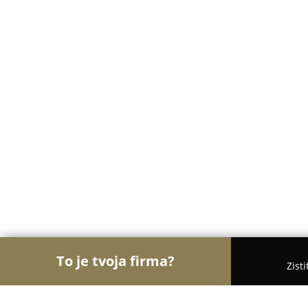
To je tvoja firma?
Zist