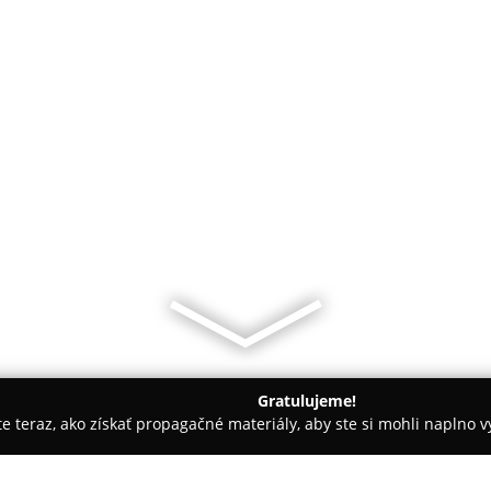
Gratulujeme!
ite teraz, ako získať propagačné materiály, aby ste si mohli naplno 