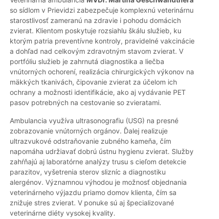
so sídlom v Prievidzi zabezpečuje komplexnú veterinárnu
starostlivosť zameranú na zdravie i pohodu domácich
zvierat. Klientom poskytuje rozsiahlu škálu služieb, ku
ktorým patria preventívne kontroly, pravidelné vakcinácie
a dohľad nad celkovým zdravotným stavom zvierat. V
portfóliu služieb je zahrnutá diagnostika a liečba
vnútorných ochorení, realizácia chirurgických výkonov na
mäkkých tkanivách, čipovanie zvierat za účelom ich
ochrany a možnosti identifikácie, ako aj vydávanie PET
pasov potrebných na cestovanie so zvieratami.
Ambulancia využíva ultrasonografiu (USG) na presné
zobrazovanie vnútorných orgánov. Ďalej realizuje
ultrazvukové odstraňovanie zubného kameňa, čím
napomáha udržiavať dobrú ústnu hygienu zvierat. Služby
zahŕňajú aj laboratórne analýzy trusu s cieľom detekcie
parazitov, vyšetrenia sterov slizníc a diagnostiku
alergénov. Významnou výhodou je možnosť objednania
veterinárneho výjazdu priamo domov klienta, čím sa
znižuje stres zvierat. V ponuke sú aj špecializované
veterinárne diéty vysokej kvality.