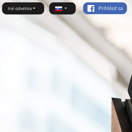
Prihlásiť sa
Iné odvetvia