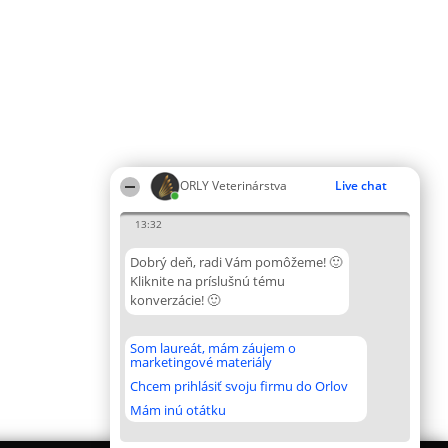
ORLY Veterinárstva
Live chat
13:32
Dobrý deň, radi Vám pomôžeme! 🙂
Kliknite na príslušnú tému
konverzácie! 🙂
Som laureát, mám záujem o
marketingové materiály
Chcem prihlásiť svoju firmu do Orlov
Mám inú otátku