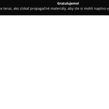
Gratulujeme!
ite teraz, ako získať propagačné materiály, aby ste si mohli naplno 
inárne kliniky, Fyzioterapia zvierat - Trenčín
GAJA VET Trenčín
O spoločnosti:
Veterinárna klinika
GAJA VET T
individuálnu a starostlivú vete
mladých lekárov sa pravidelne
adekvátne služby. Klinika posk
Pokaż więcej >>
preventívnej starostlivosti, kt
a ďalej aj odborné poradenstvo
K dispozícii je rozvinutá diagno
koprológia, biochemické či hem
profiluje aj v oblastiach stomat
Veterinárna klinika zahŕňa komp