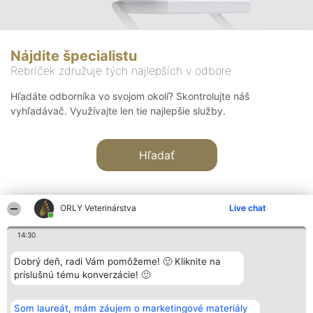
Nájdite špecialistu
Rebríček združuje tých najlepších v odbore
Hľadáte odborníka vo svojom okolí? Skontrolujte náš
vyhľadávač. Využívajte len tie najlepšie služby.
Hľadať
ORLY Veterinárstva
Live chat
14:30
Organizátor hodnotenia
Hodnotenie
Kontakt
Dobrý deň, radi Vám pomôžeme! 🙂 Kliknite na
Bright Side Solutions sp. z o.
Laureáti
Kontakt
príslušnú tému konverzácie! 🙂
o. sp. k.
Lista
ul. Ruska 22
wszystkich
Wrocław 50-079
Laureatów
Som laureát, mám záujem o marketingové materiály
KRS 0000749100 | Regon
Podmienky