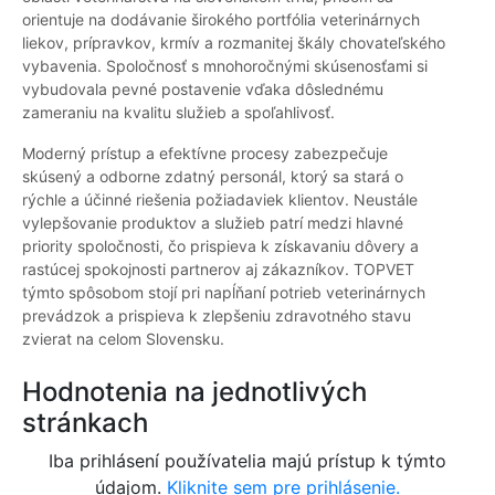
orientuje na dodávanie širokého portfólia veterinárnych
liekov, prípravkov, krmív a rozmanitej škály chovateľského
vybavenia. Spoločnosť s mnohoročnými skúsenosťami si
vybudovala pevné postavenie vďaka dôslednému
zameraniu na kvalitu služieb a spoľahlivosť.
Moderný prístup a efektívne procesy zabezpečuje
skúsený a odborne zdatný personál, ktorý sa stará o
rýchle a účinné riešenia požiadaviek klientov. Neustále
vylepšovanie produktov a služieb patrí medzi hlavné
priority spoločnosti, čo prispieva k získavaniu dôvery a
rastúcej spokojnosti partnerov aj zákazníkov. TOPVET
týmto spôsobom stojí pri napĺňaní potrieb veterinárnych
prevádzok a prispieva k zlepšeniu zdravotného stavu
zvierat na celom Slovensku.
Hodnotenia na jednotlivých
stránkach
Iba prihlásení používatelia majú prístup k týmto
údajom.
Kliknite sem pre prihlásenie.