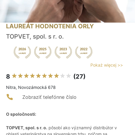
LAUREÁT HODNOTENIA ORLY
TOPVET, spol. s r. o.
Pokaż więcej >>
8
(27)
Nitra, Novozámocká 678
Zobraziť telefónne číslo
O spoločnosti:
TOPVET, spol. s r. o.
pôsobí ako významný distribútor v
oblasti veterinárstva na slovenskom trhu, pričom sa