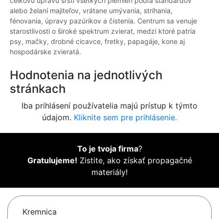
celkovú úpravu srsti všetkých plemien podľa štandardov
alebo želaní majiteľov, vrátane umývania, strihania,
fénovania, úpravy pazúrikov a čistenia. Centrum sa venuje
starostlivosti o široké spektrum zvierat, medzi ktoré patria
psy, mačky, drobné cicavce, fretky, papagáje, kone aj
hospodárske zvieratá.
Hodnotenia na jednotlivých
stránkach
Iba prihlásení používatelia majú prístup k týmto
údajom.
Kliknite sem pre prihlásenie.
To je tvoja firma
?
Gratulujeme!
Zistite, ako získať propagačné
materiály!
Kremnica