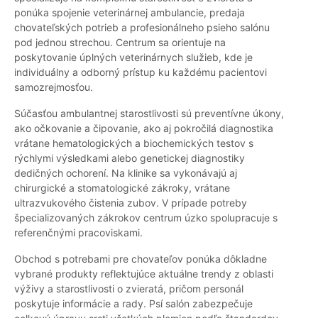
ponúka spojenie veterinárnej ambulancie, predaja
chovateľských potrieb a profesionálneho psieho salónu
pod jednou strechou. Centrum sa orientuje na
poskytovanie úplných veterinárnych služieb, kde je
individuálny a odborný prístup ku každému pacientovi
samozrejmosťou.
Súčasťou ambulantnej starostlivosti sú preventívne úkony,
ako očkovanie a čipovanie, ako aj pokročilá diagnostika
vrátane hematologických a biochemických testov s
rýchlymi výsledkami alebo genetickej diagnostiky
dedičných ochorení. Na klinike sa vykonávajú aj
chirurgické a stomatologické zákroky, vrátane
ultrazvukového čistenia zubov. V prípade potreby
špecializovaných zákrokov centrum úzko spolupracuje s
referenčnými pracoviskami.
Obchod s potrebami pre chovateľov ponúka dôkladne
vybrané produkty reflektujúce aktuálne trendy z oblasti
výživy a starostlivosti o zvieratá, pričom personál
poskytuje informácie a rady. Psí salón zabezpečuje