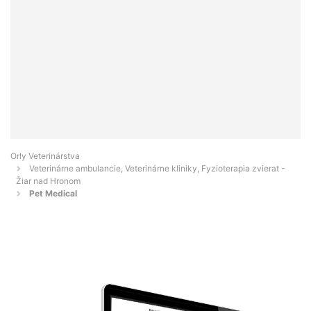
Orly Veterinárstva
Veterinárne ambulancie, Veterinárne kliniky, Fyzioterapia zvierat -
Žiar nad Hronom
Pet Medical