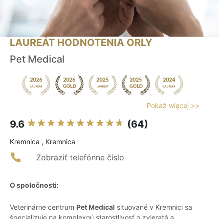
LAUREÁT HODNOTENIA ORLY
Pet Medical
Pokaż więcej >>
9.6
(64)
Kremnica , Kremnica
Zobraziť telefónne číslo
O spoločnosti:
Veterinárne centrum
Pet Medical
situované v Kremnici sa
špecializuje na komplexnú starostlivosť o zvieratá a