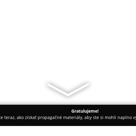
Gratulujeme!
ite teraz, ako získať propagačné materiály, aby ste si mohli naplno 