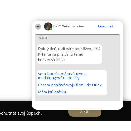
ORLY Veterinárstva
Live chat
08:49
Dobrý deň, radi Vám pomôžeme! 🙂
Kliknite na príslušnú tému
konverzácie! 🙂
Som laureát, mám záujem o
marketingové materiály
Chcem prihlásiť svoju firmu do Orlov
Mám inú otátku
Zistiť
vychutnať svoj úspech.