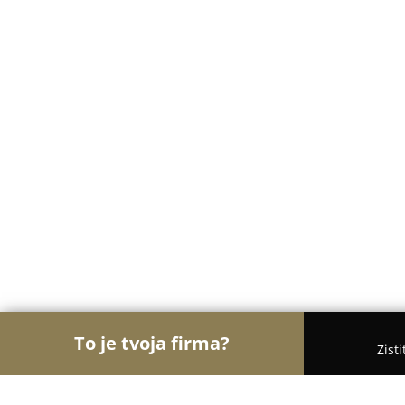
To je tvoja firma?
Zist