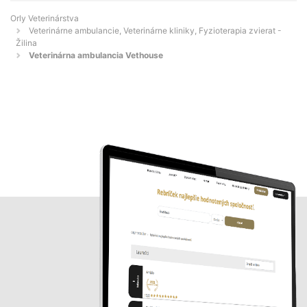
Orly Veterinárstva
Veterinárne ambulancie, Veterinárne kliniky, Fyzioterapia zvierat -
Žilina
Veterinárna ambulancia Vethouse