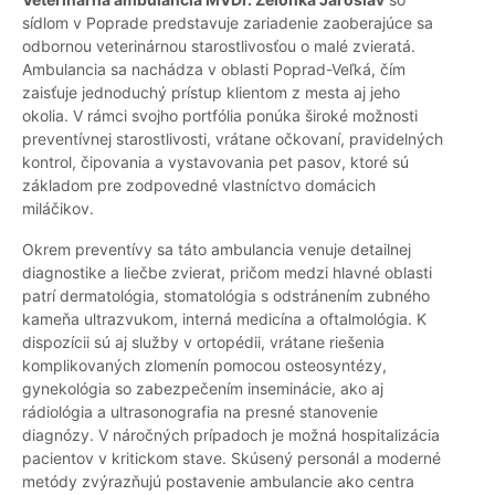
sídlom v Poprade predstavuje zariadenie zaoberajúce sa
odbornou veterinárnou starostlivosťou o malé zvieratá.
Ambulancia sa nachádza v oblasti Poprad-Veľká, čím
zaisťuje jednoduchý prístup klientom z mesta aj jeho
okolia. V rámci svojho portfólia ponúka široké možnosti
preventívnej starostlivosti, vrátane očkovaní, pravidelných
kontrol, čipovania a vystavovania pet pasov, ktoré sú
základom pre zodpovedné vlastníctvo domácich
miláčikov.
Okrem preventívy sa táto ambulancia venuje detailnej
diagnostike a liečbe zvierat, pričom medzi hlavné oblasti
patrí dermatológia, stomatológia s odstránením zubného
kameňa ultrazvukom, interná medicína a oftalmológia. K
dispozícii sú aj služby v ortopédii, vrátane riešenia
komplikovaných zlomenín pomocou osteosyntézy,
gynekológia so zabezpečením inseminácie, ako aj
rádiológia a ultrasonografia na presné stanovenie
diagnózy. V náročných prípadoch je možná hospitalizácia
pacientov v kritickom stave. Skúsený personál a moderné
metódy zvýrazňujú postavenie ambulancie ako centra