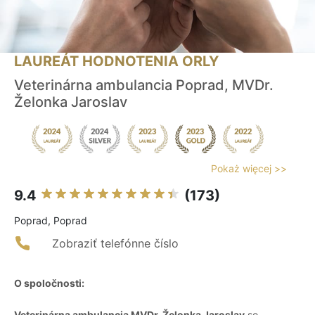
LAUREÁT HODNOTENIA ORLY
Veterinárna ambulancia Poprad, MVDr.
Želonka Jaroslav
Pokaż więcej >>
9.4
(173)
Poprad, Poprad
Zobraziť telefónne číslo
O spoločnosti:
Veterinárna ambulancia MVDr. Želonka Jaroslav
so