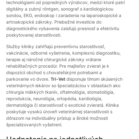
technológiami od popredných výrobcov, medzi ktoré patrí
digitálny a zubný röntgen, sonograf s kardiologickou
sondou, EKG, endoskop i zariadenia na laparoskopické a
artroskopické zákroky. Priebežné investície do
diagnostického vybavenia zaisťujú presnosť a efektivitu
poskytovanej starostlivosti.
Služby kliniky zahŕňajú preventívnu starostlivosť,
vakcinácie, odborné vyšetrenia, komplexnú diagnostiku,
terapie aj náročné chirurgické zákroky vrátane
rehabilitačných procedúr. Pre majiteľov zvierat je k
dispozícii obchod s chovateľskými potrebami a
parkovanie vo dvore.
Tri-Vet
disponuje tímom skúsených
veterinárnych lekárov so špecializáciou v oblastiach ako
chirurgia mäkkých tkanív, oftalmológia, stomatológia,
reprodukcia, neurológia, ortopédia, kardiológia,
dermatológia či starostlivosť o exotické zvieratá. Klinika
poskytuje vysokú úroveň veterinárnej starostlivosti s
dôrazom na individuálny prístup a široké možnosti
špecializovaných vyšetrení.