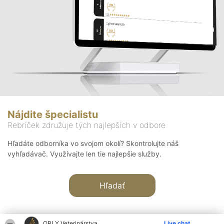
Nájdite špecialistu
Rebríček združuje tých najlepších v odbore
Hľadáte odborníka vo svojom okolí? Skontrolujte náš
vyhľadávač. Využívajte len tie najlepšie služby.
Hľadať
ORLY Veterinárstva
Live chat