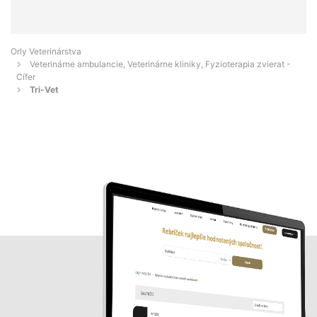
Orly Veterinárstva
Veterinárne ambulancie, Veterinárne kliniky, Fyzioterapia zvierat -
Cífer
Tri-Vet