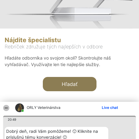
Nájdite špecialistu
Rebríček združuje tých najlepších v odbore
Hľadáte odborníka vo svojom okolí? Skontrolujte náš
vyhľadávač. Využívajte len tie najlepšie služby.
Hľadať
ORLY Veterinárstva
Live chat
20:49
Organizátor hodnotenia
Hodnotenie
Kontakt
Dobrý deň, radi Vám pomôžeme! 🙂 Kliknite na
Bright Side Solutions sp. z o.
Laureáti
Kontakt
príslušnú tému konverzácie! 🙂
o. sp. k.
Lista