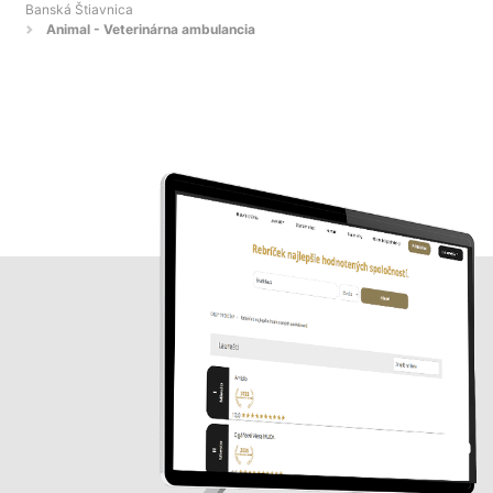
Banská Štiavnica
Animal - Veterinárna ambulancia