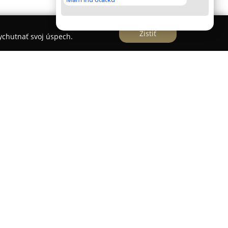
Zistiť
vychutnať svoj úspech.
k
slave, kde poskytuje rozsiahlu veterinárnu
vie domácich zvierat rôznych veľkostí.
vej ulici a ponúka majiteľom domácich miláčikov
pokrývajú preventívne prehliadky, očkovania,
 liečbu rôznych ochorení.
iu špecializovaných vyšetrení ako sú chirurgické
a, sonografia, oftalmológia či stomatológia. Tím
oje odborné znalosti v starostlivosti o psy,