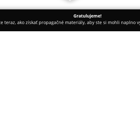
Gratulujeme!
ite teraz, ako získať propagačné materiály, aby ste si mohli naplno 
nárne kliniky, Fyzioterapia zvierat - Bratislava
Tvojaveterina.s
O spoločnosti:
Tvojaveterina.sk
pôsobí v Brati
starostlivosť zameranú na zdra
Ambulancia sídli na Kempeleno
široké spektrum služieb, ktoré 
Pokaż więcej >>
čipovanie, ale aj diagnostiku a
Klinika je vybavená na realizác
zákroky, endoskopia, kardiológi
veterinárnych lekárov využíva sv