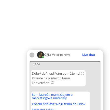
ORLY Veterinárstva
Live chat
12:04
Dobrý deň, radi Vám pomôžeme! 🙂
Kliknite na príslušnú tému
konverzácie! 🙂
Som laureát, mám záujem o
marketingové materiály
Chcem prihlásiť svoju firmu do Orlov
Mám inú otátku