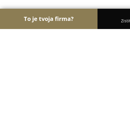
To je tvoja firma?
Zist
Orly Veterinárstva
Veterinárne ambulancie, Veteri
Tvojaveterina.sk
9.6
(285)
Bratislava, Bratislava