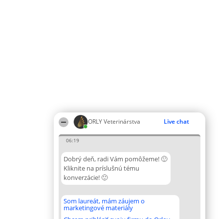
ORLY Veterinárstva
Live chat
06:19
Dobrý deň, radi Vám pomôžeme! 🙂
Kliknite na príslušnú tému
konverzácie! 🙂
Som laureát, mám záujem o
marketingové materiály