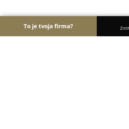
To je tvoja firma?
Zist
Orly Veterinárstva
Veterinárne ambulancie, Veter
Veterinárna klinika Solivet
9.6
(282)
Prešov, Presov