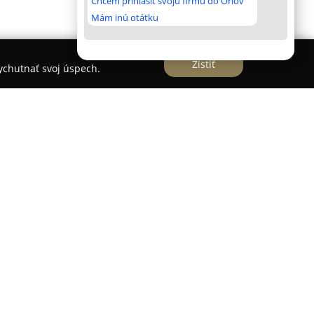
Chcem prihlásiť svoju firmu do Orlov
Mám inú otátku
Zistiť
vychutnať svoj úspech.
 Solivet
rešove sa zameriava na poskytovanie komplexnej
 malé zvieratá, pričom kladie dôraz na prevenciu,
 Klinika si zakladá na profesionálnom prístupe s
y pacientov i ich majiteľov. Disponuje
apeutickým zariadením, ktoré umožňuje presné
u terapiu.
 internú medicínu, stomatológiu, oftalmológiu i