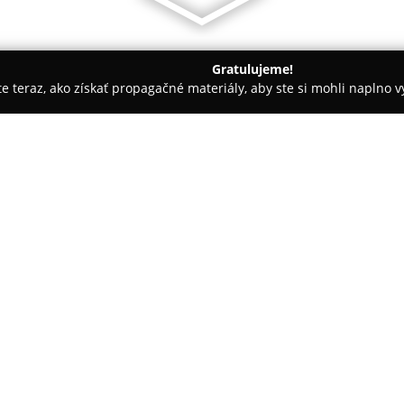
Gratulujeme!
ite teraz, ako získať propagačné materiály, aby ste si mohli naplno 
inárne kliniky, Fyzioterapia zvierat - Prešov
Veterinárna klinika
O spoločnosti:
Veterinárna klinika Solivet
v P
veterinárnej starostlivosti pre
liečbu aj odborné poradenstvo.
dôrazom na individuálne potreb
Pokaż więcej >>
moderným diagnostickým a ter
stanovenie diagnózy a efektívn
Špecializované služby zahŕňajú