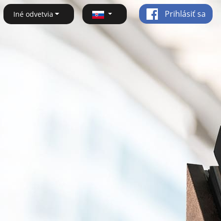
Prihlásiť sa
Iné odvetvia