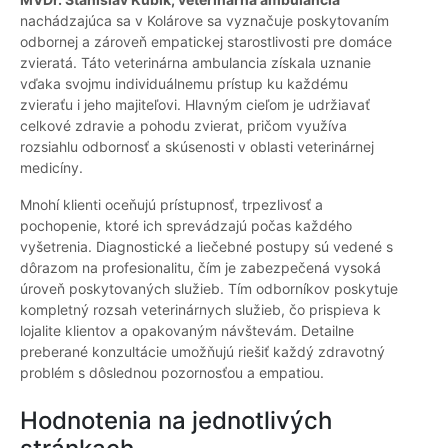
nachádzajúca sa v Kolárove sa vyznačuje poskytovaním
odbornej a zároveň empatickej starostlivosti pre domáce
zvieratá. Táto veterinárna ambulancia získala uznanie
vďaka svojmu individuálnemu prístup ku každému
zvieraťu i jeho majiteľovi. Hlavným cieľom je udržiavať
celkové zdravie a pohodu zvierat, pričom využíva
rozsiahlu odbornosť a skúsenosti v oblasti veterinárnej
medicíny.
Mnohí klienti oceňujú prístupnosť, trpezlivosť a
pochopenie, ktoré ich sprevádzajú počas každého
vyšetrenia. Diagnostické a liečebné postupy sú vedené s
dôrazom na profesionalitu, čím je zabezpečená vysoká
úroveň poskytovaných služieb. Tím odborníkov poskytuje
kompletný rozsah veterinárnych služieb, čo prispieva k
lojalite klientov a opakovaným návštevám. Detailne
preberané konzultácie umožňujú riešiť každý zdravotný
problém s dôslednou pozornosťou a empatiou.
Hodnotenia na jednotlivých