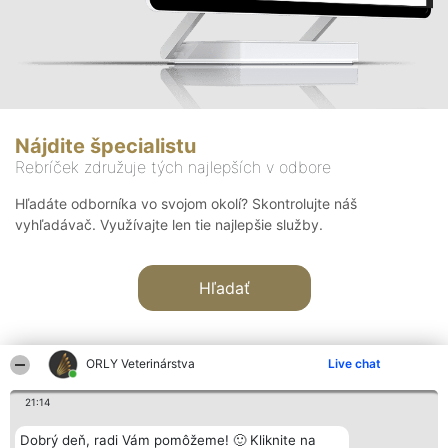
Nájdite špecialistu
Rebríček združuje tých najlepších v odbore
Hľadáte odborníka vo svojom okolí? Skontrolujte náš
vyhľadávač. Využívajte len tie najlepšie služby.
Hľadať
ORLY Veterinárstva
Live chat
21:14
Organizátor hodnotenia
Hodnotenie
Kontakt
Dobrý deň, radi Vám pomôžeme! 🙂 Kliknite na