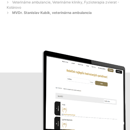
Veterinárne ambulancie, Veterinárne kliniky, Fyzioterapia zvierat -
Kolárovo
MVDr. Stanislav Kubik, veterinárna ambulancia