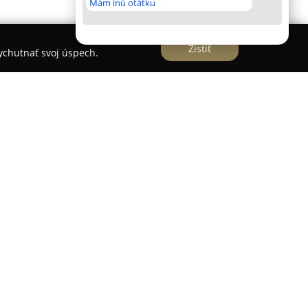
Mám inú otátku
Zistiť
vychutnať svoj úspech.
Fazivet
itre sídli na Kluchovej 3, v blízkosti Fakultnej
venuje poskytovaniu komplexnej veterinárnej
orníkov tu pristupuje s citlivosťou k širokému
ializuje nielen na psy a mačky, ale aj na exotické
ky, králiky, hlodavce, kone a dokonca aj zvieratá z
áhrad, čo odlišuje túto kliniku na trhu služieb.
iagnostickou a chirurgickou technikou, vrátane
 rýchlu diagnostiku, pokročilého ultrazvuku na