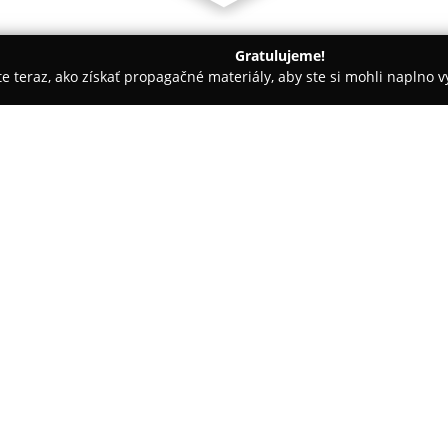
Gratulujeme!
ite teraz, ako získať propagačné materiály, aby ste si mohli naplno 
nárne kliniky, Fyzioterapia zvierat - Nitra
Veterinárna klinika 
O spoločnosti:
Veterinárna klinika Fazivet
v N
nemocnice, a od roku 2012 sa 
starostlivosti. Skúsený tím odb
spektru zvierat, pričom sa špec
Pokaż więcej >>
zvieratá, plazy, vtáky, korytnač
voľnej prírody či zoologických z
Klinika je vybavená modernou d
digitálneho RTG zariadenia pre