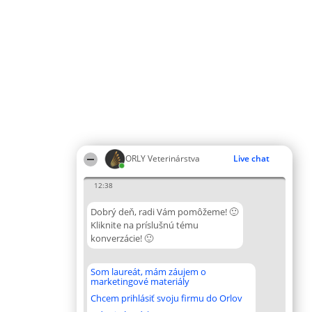
ORLY Veterinárstva
Live chat
12:38
Dobrý deň, radi Vám pomôžeme! 🙂
Kliknite na príslušnú tému
konverzácie! 🙂
Som laureát, mám záujem o
marketingové materiály
Chcem prihlásiť svoju firmu do Orlov