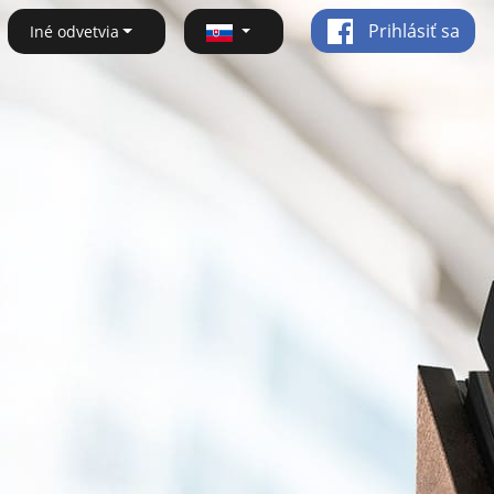
Prihlásiť sa
Iné odvetvia