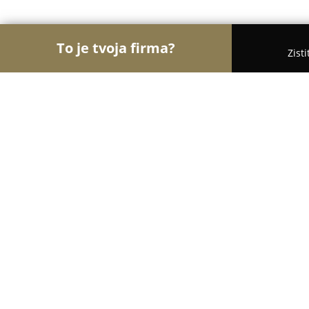
To je tvoja firma?
Zist
Orly Veterinárstva
Veterinárne ambulancie, Veteri
Veterinárna klinika Fazivet
9.6
(256)
Nitra, Nitra