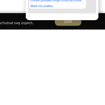
Chcem prihlásiť svoju firmu do Orlov
Mám inú otátku
Zistiť
vychutnať svoj úspech.
rebišove so sídlom na ulici Pavla Orságha
zpečuje komplexnú veterinárnu starostlivosť pre
sa špecializuje na zdravie domácich miláčikov aj
ytované služby patria ambulantné vyšetrenia,
zultácie. Klinika vykonáva aj špecializované
 a disponuje možnosťou hospitalizácie pri
i ponuky je dostupný aj predaj špeciálnych