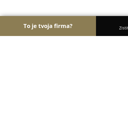
To je tvoja firma?
Zist
Orly Veterinárstva
Veterinárne ambulancie, Veter
3VET
9.2
(92)
Zemplínska Teplica, Pavla Orságha Hviezdoslava 