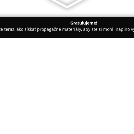
Gratulujeme!
ite teraz, ako získať propagačné materiály, aby ste si mohli naplno 
inárne kliniky, Fyzioterapia zvierat - Zemplínska Teplica
3VET
O spoločnosti:
3VET
je veterinárna klinika v T
Hviezdoslava 718/3, ktorá zabe
rôzne druhy zvierat. Pôsobisko 
exotických zvierat. Medzi posk
Pokaż więcej >>
vakcinačné úkony a odborné kon
vyšetrenia, chirurgické zákroky
náročnejších prípadoch. V rámc
718/3