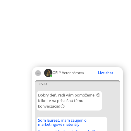
ORLY Veterinárstva
Live chat
05:04
Dobrý deň, radi Vám pomôžeme! 🙂
Kliknite na príslušnú tému
konverzácie! 🙂
Som laureát, mám záujem o
marketingové materiály