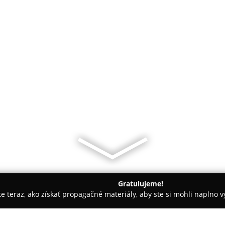
Gratulujeme!
ite teraz, ako získať propagačné materiály, aby ste si mohli naplno 