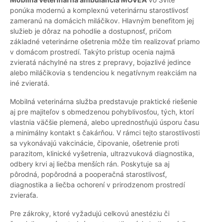
ponúka modernú a komplexnú veterinárnu starostlivosť
zameranú na domácich miláčikov. Hlavným benefitom jej
služieb je dôraz na pohodlie a dostupnosť, pričom
základné veterinárne ošetrenia môže tím realizovať priamo
v domácom prostredí. Takýto prístup ocenia najmä
zvieratá náchylné na stres z prepravy, bojazlivé jedince
alebo miláčikovia s tendenciou k negatívnym reakciám na
iné zvieratá.
Mobilná veterinárna služba predstavuje praktické riešenie
aj pre majiteľov s obmedzenou pohyblivosťou, tých, ktorí
vlastnia väčšie plemená, alebo uprednostňujú úsporu času
a minimálny kontakt s čakárňou. V rámci tejto starostlivosti
sa vykonávajú vakcinácie, čipovanie, ošetrenie proti
parazitom, klinické vyšetrenia, ultrazvuková diagnostika,
odbery krvi aj liečba menších rán. Poskytuje sa aj
pôrodná, popôrodná a pooperačná starostlivosť,
diagnostika a liečba ochorení v prirodzenom prostredí
zvieraťa.
Pre zákroky, ktoré vyžadujú celkovú anestéziu či