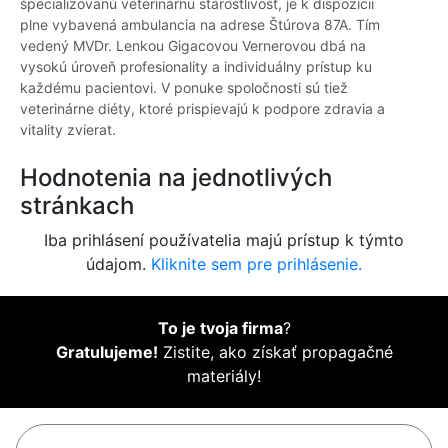
špecializovanú veterinárnu starostlivosť, je k dispozícii
plne vybavená ambulancia na adrese Štúrova 87A. Tím
vedený MVDr. Lenkou Gigacovou Vernerovou dbá na
vysokú úroveň profesionality a individuálny prístup ku
každému pacientovi. V ponuke spoločnosti sú tiež
veterinárne diéty, ktoré prispievajú k podpore zdravia a
vitality zvierat.
Hodnotenia na jednotlivých
stránkach
Iba prihlásení používatelia majú prístup k týmto
údajom.
Kliknite sem pre prihlásenie.
To je tvoja firma
?
Gratulujeme!
Zistite, ako získať propagačné
materiály!