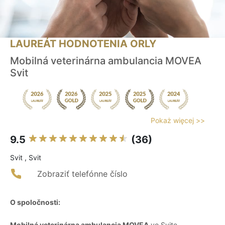
LAUREÁT HODNOTENIA ORLY
Mobilná veterinárna ambulancia MOVEA
Svit
Pokaż więcej >>
9.5
(36)
Svit , Svit
Zobraziť telefónne číslo
O spoločnosti:
Mobilná veterinárna ambulancia MOVEA
vo Svite