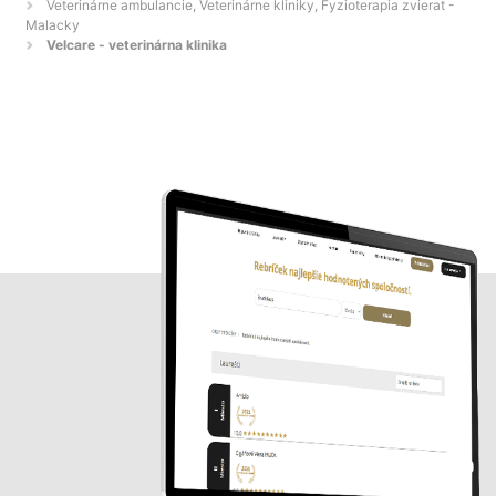
Veterinárne ambulancie, Veterinárne kliniky, Fyzioterapia zvierat -
Malacky
Velcare - veterinárna klinika