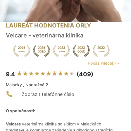
LAUREÁT HODNOTENIA ORLY
Velcare - veterinárna klinika
Pokaż więcej >>
9.4
(409)
Malacky , Nádražná 2
Zobraziť telefónne číslo
O spoločnosti:
Velcare
veterinárna klinika so sídlom v Malackách
predstavuje komplexné zariadenie s dlhodobou tradíciou,