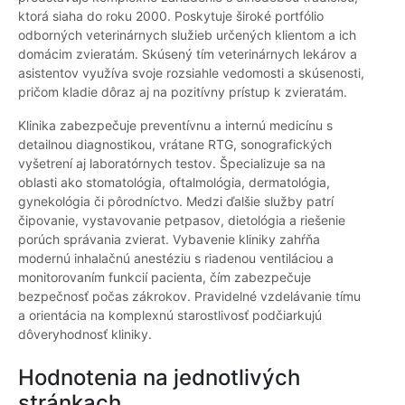
ktorá siaha do roku 2000. Poskytuje široké portfólio
odborných veterinárnych služieb určených klientom a ich
domácim zvieratám. Skúsený tím veterinárnych lekárov a
asistentov využíva svoje rozsiahle vedomosti a skúsenosti,
pričom kladie dôraz aj na pozitívny prístup k zvieratám.
Klinika zabezpečuje preventívnu a internú medicínu s
detailnou diagnostikou, vrátane RTG, sonografických
vyšetrení aj laboratórnych testov. Špecializuje sa na
oblasti ako stomatológia, oftalmológia, dermatológia,
gynekológia či pôrodníctvo. Medzi ďalšie služby patrí
čipovanie, vystavovanie petpasov, dietológia a riešenie
porúch správania zvierat. Vybavenie kliniky zahŕňa
modernú inhalačnú anestéziu s riadenou ventiláciou a
monitorovaním funkcií pacienta, čím zabezpečuje
bezpečnosť počas zákrokov. Pravidelné vzdelávanie tímu
a orientácia na komplexnú starostlivosť podčiarkujú
dôveryhodnosť kliniky.
Hodnotenia na jednotlivých
stránkach