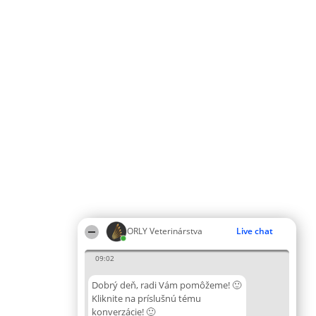
ORLY Veterinárstva
Live chat
09:02
Dobrý deň, radi Vám pomôžeme! 🙂
Kliknite na príslušnú tému
konverzácie! 🙂