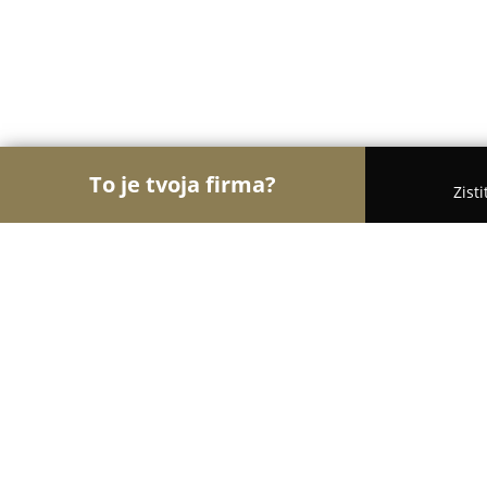
To je tvoja firma?
Zist
Orly Veterinárstva
Veterinárne ambulancie, Veter
SIMBA veterinárna ambulancia