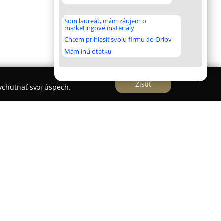
Som laureát, mám záujem o
marketingové materiály
Chcem prihlásiť svoju firmu do Orlov
Mám inú otátku
Zistiť
vychutnať svoj úspech.
a ambulancia
a
sa nachádza v Trenčíne na Hanzlíkovskej ulici a
starostlivosť pre psov a mačky. Špecializuje sa
ych služieb zahŕňajúcich prevenciu, diagnostiku
ámci preventívnej medicíny sú k dispozícii