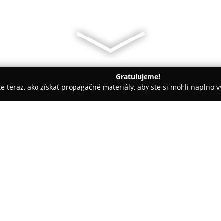
Gratulujeme!
ite teraz, ako získať propagačné materiály, aby ste si mohli naplno 
inárne kliniky, Fyzioterapia zvierat - Trenčín
SIMBA veterinárn
O spoločnosti:
SIMBA veterinárna ambulanci
poskytuje komplexnú a modernú 
na rozsiahlu ponuku veterinárn
a terapiu rôznych ochorení. V r