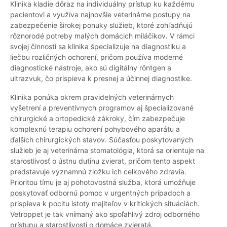
Klinika kladie dôraz na individuálny prístup ku každému
pacientovi a využíva najnovšie veterinárne postupy na
zabezpečenie širokej ponuky služieb, ktoré zohľadňujú
rôznorodé potreby malých domácich miláčikov. V rámci
svojej činnosti sa klinika špecializuje na diagnostiku a
liečbu rozličných ochorení, pričom používa moderné
diagnostické nástroje, ako sú digitálny röntgen a
ultrazvuk, čo prispieva k presnej a účinnej diagnostike.
Klinika ponúka okrem pravidelných veterinárnych
vyšetrení a preventívnych programov aj špecializované
chirurgické a ortopedické zákroky, čím zabezpečuje
komplexnú terapiu ochorení pohybového aparátu a
ďalších chirurgických stavov. Súčasťou poskytovaných
služieb je aj veterinárna stomatológia, ktorá sa orientuje na
starostlivosť o ústnu dutinu zvierat, pričom tento aspekt
predstavuje významnú zložku ich celkového zdravia.
Prioritou tímu je aj pohotovostná služba, ktorá umožňuje
poskytovať odbornú pomoc v urgentných prípadoch a
prispieva k pocitu istoty majiteľov v kritických situáciách.
Vetroppet je tak vnímaný ako spoľahlivý zdroj odborného
prístupu a starostlivosti o domáce zvieratá.