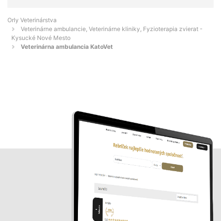
Orly Veterinárstva
Veterinárne ambulancie, Veterinárne kliniky, Fyzioterapia zvierat -
Kysucké Nové Mesto
Veterinárna ambulancia KatoVet