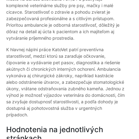
komplexné veterinárne služby pre psy, mačky i malé
cicavce. Starostlivosť o zdravie a pohodu zvierat je
zabezpečovaná profesionálne a s citlivým prístupom.
Prioritou ambulancie je odborná starostlivosť, dôležitý je
dôraz na detail aj úcta k pacientom a ich majiteľom aj
vytváranie príjemného prostredia.
K hlavnej náplni práce KatoVet patrí preventívna
starostlivosť, medzi ktorú sa zaraďuje očkovanie,
čipovanie a vydávanie pet pasov, diagnostika a riešenie
akútnych či chronických interných ochorení. Ambulancia
vykonáva aj chirurgické zákroky, napríklad kastrácie
alebo odstránenie útvarov, a zabezpečuje stomatologické
úkony, vrátane odstraňovania zubného kameňa. Jednou z
výhod je možnosť výjazdov veterinára do domácnosti, čím
sa zvyšuje dostupnosť starostlivosti, a podľa dohody je
dostupná aj pohotovostná služba v urgentných
prípadoch.
Hodnotenia na jednotlivých
stránkach