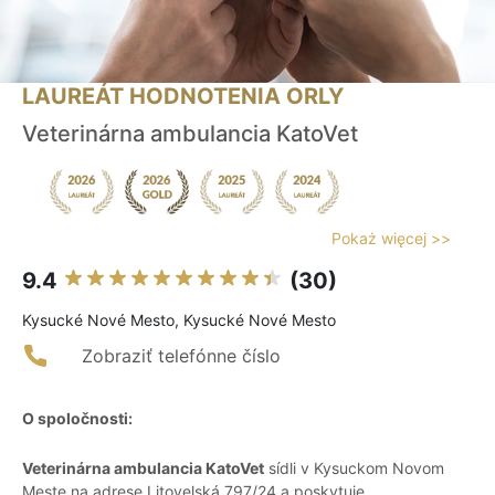
LAUREÁT HODNOTENIA ORLY
Veterinárna ambulancia KatoVet
Pokaż więcej >>
9.4
(30)
Kysucké Nové Mesto, Kysucké Nové Mesto
Zobraziť telefónne číslo
O spoločnosti:
Veterinárna ambulancia KatoVet
sídli v Kysuckom Novom
Meste na adrese Litovelská 797/24 a poskytuje