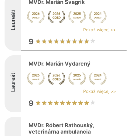
MVDr. Marián Švagrík
Laureáti
Pokaż więcej >>
9
MVDr. Marián Vydarený
Laureáti
Pokaż więcej >>
9
MVDr. Róbert Rathouský,
veterinárna ambulancia