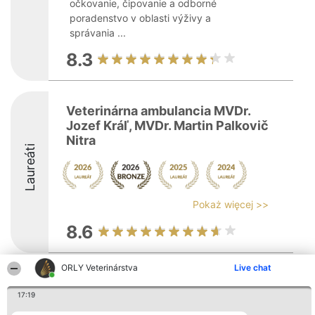
očkovanie, čipovanie a odborné
poradenstvo v oblasti výživy a
správania ...
8.3
Veterinárna ambulancia MVDr.
Jozef Kráľ, MVDr. Martin Palkovič
Nitra
Laureáti
Pokaż więcej >>
8.6
ORLY Veterinárstva
Live chat
Organizátor hodnotenia
Hodnotenie
Kontakt
Bright Side Solutions sp. z o.
Laureáti
Kontakt
17:19
o. sp. k.
Lista
ul. Ruska 22
wszystkich