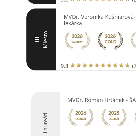
MVDr. Veronika Kušniarová-
lekárka
Miesto
III
9.8
(
MVDr. Roman Hrtánek - 
Laureáti