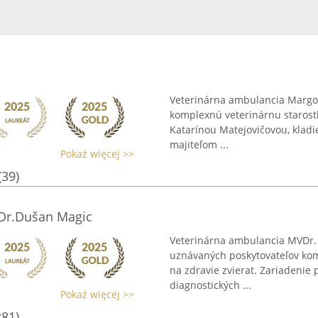
Veterinárna ambulancia MargoVe
komplexnú veterinárnu starostl
Katarínou Matejovičovou, kladi
majiteľom ...
Pokaż więcej >>
(39)
Dr.Dušan Magic
Veterinárna ambulancia MVDr. D
uznávaných poskytovateľov kom
na zdravie zvierat. Zariadenie
diagnostických ...
Pokaż więcej >>
281)