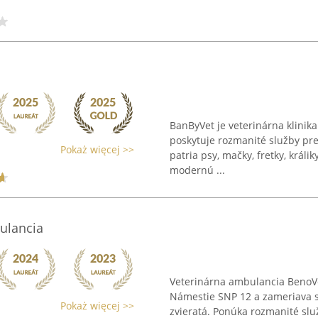
BanByVet je veterinárna klinika
poskytuje rozmanité služby pr
Pokaż więcej >>
patria psy, mačky, fretky, králi
modernú ...
ulancia
Veterinárna ambulancia BenoVe
Námestie SNP 12 a zameriava s
Pokaż więcej >>
zvieratá. Ponúka rozmanité slu