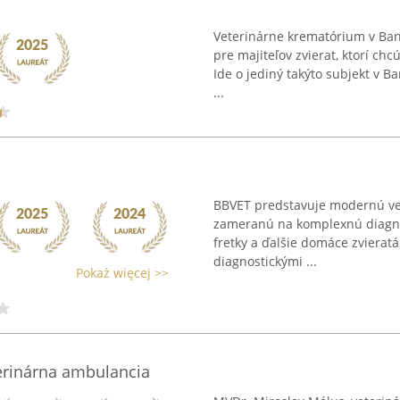
Veterinárne krematórium v Bans
pre majiteľov zvierat, ktorí ch
Ide o jediný takýto subjekt v 
...
BBVET predstavuje modernú vete
zameranú na komplexnú diagnost
fretky a ďalšie domáce zvieratá
diagnostickými ...
Pokaż więcej >>
erinárna ambulancia