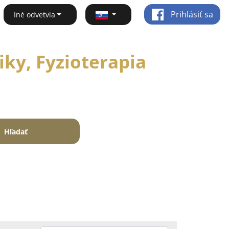
Prihlásiť sa
Iné odvetvia
ky, Fyzioterapia
Hľadať