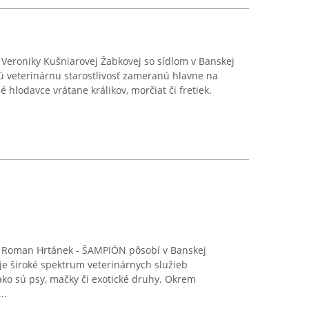
Veroniky Kušniarovej Žabkovej so sídlom v Banskej
ú veterinárnu starostlivosť zameranú hlavne na
é hlodavce vrátane králikov, morčiat či fretiek.
 Roman Hrtánek - ŠAMPIÓN pôsobí v Banskej
uje široké spektrum veterinárnych služieb
ko sú psy, mačky či exotické druhy. Okrem
..