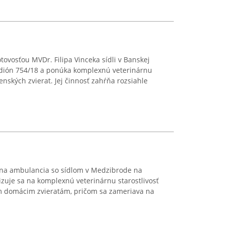
ovosťou MVDr. Filipa Vinceka sídli v Banskej
tadión 754/18 a ponúka komplexnú veterinárnu
enských zvierat. Jej činnosť zahŕňa rozsiahle
rna ambulancia so sídlom v Medzibrode na
zuje sa na komplexnú veterinárnu starostlivosť
 domácim zvieratám, pričom sa zameriava na