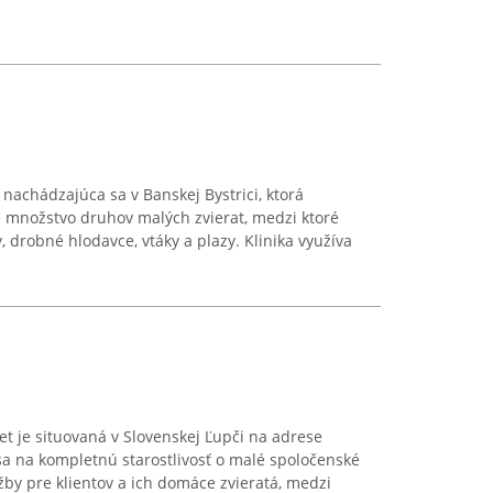
 nachádzajúca sa v Banskej Bystrici, ktorá
e množstvo druhov malých zvierat, medzi ktoré
ky, drobné hlodavce, vtáky a plazy. Klinika využíva
t je situovaná v Slovenskej Ľupči na adrese
a na kompletnú starostlivosť o malé spoločenské
žby pre klientov a ich domáce zvieratá, medzi