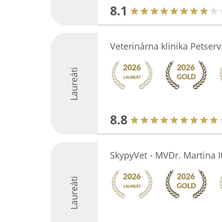
8.1
Veterinárna klinika Petserv
Laureáti
8.8
SkypyVet - MVDr. Martina I
Laureáti