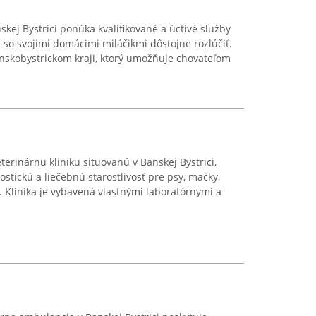
kej Bystrici ponúka kvalifikované a úctivé služby
cú so svojimi domácimi miláčikmi dôstojne rozlúčiť.
Banskobystrickom kraji, ktorý umožňuje chovateľom
rinárnu kliniku situovanú v Banskej Bystrici,
ickú a liečebnú starostlivosť pre psy, mačky,
. Klinika je vybavená vlastnými laboratórnymi a