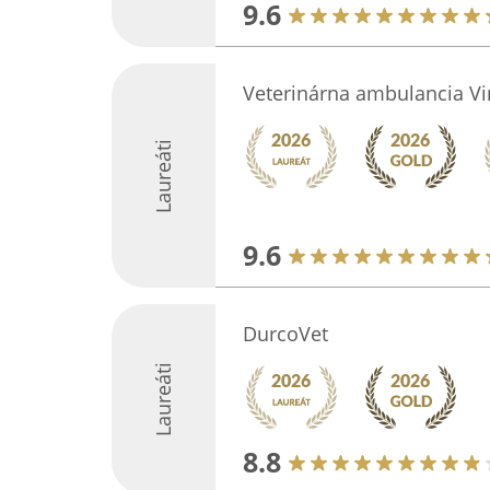
9.6
Veterinárna ambulancia Vi
Laureáti
9.6
DurcoVet
Laureáti
8.8