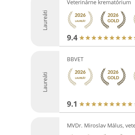
Veterinárne krematórium
Laureáti
9.4
BBVET
Laureáti
9.1
MVDr. Miroslav Málus, vet