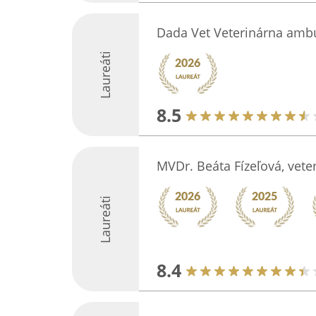
Dada Vet Veterinárna amb
Laureáti
8.5
MVDr. Beáta Fízeľová, vet
Laureáti
8.4