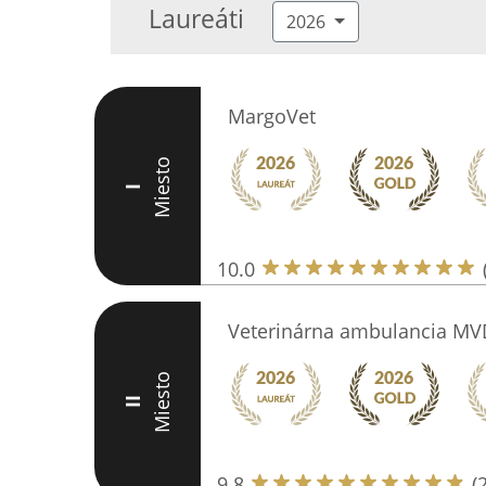
Laureáti
2026
MargoVet
Miesto
I
10.0
Veterinárna ambulancia MV
Miesto
II
9.8
(