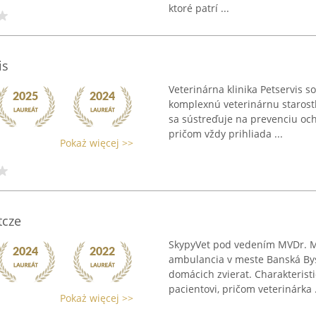
ktoré patrí ...
is
Veterinárna klinika Petservis s
komplexnú veterinárnu starostl
sa sústreďuje na prevenciu och
pričom vždy prihliada ...
Pokaż więcej >>
tcze
SkypyVet pod vedením MVDr. Ma
ambulancia v meste Banská Bys
domácich zvierat. Charakteris
pacientovi, pričom veterinárka .
Pokaż więcej >>