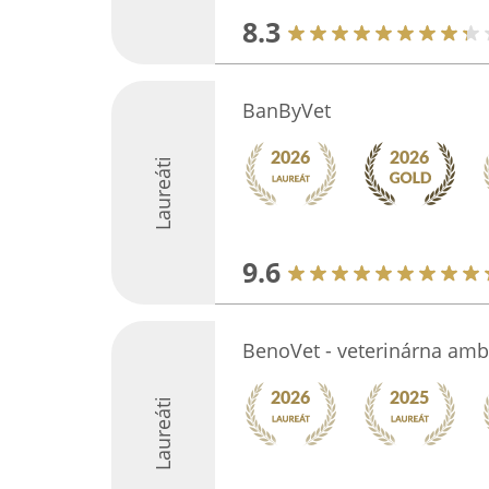
8.3
BanByVet
Laureáti
9.6
BenoVet - veterinárna amb
Laureáti