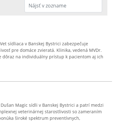
t sídliaca v Banskej Bystrici zabezpečuje
ivosť pre domáce zvieratá. Klinika, vedená MVDr.
e dôraz na individuálny prístup k pacientom aj ich
ušan Magic sídli v Banskej Bystrici a patrí medzi
plexnej veterinárnej starostlivosti so zameraním
 ponúka široké spektrum preventívnych,