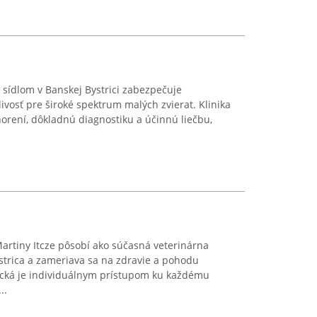
o sídlom v Banskej Bystrici zabezpečuje
ivosť pre široké spektrum malých zvierat. Klinika
orení, dôkladnú diagnostiku a účinnú liečbu,
rtiny Itcze pôsobí ako súčasná veterinárna
trica a zameriava sa na zdravie a pohodu
tická je individuálnym prístupom ku každému
..