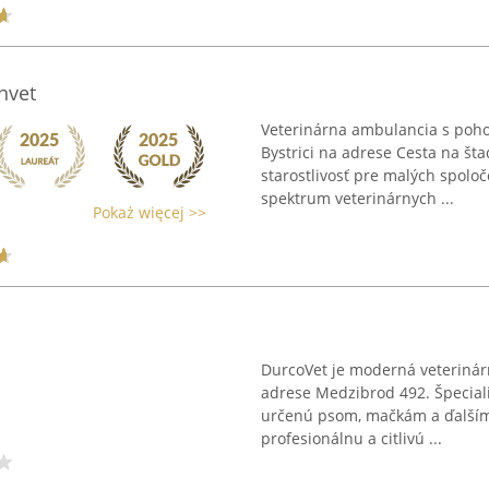
nvet
Veterinárna ambulancia s pohot
Bystrici na adrese Cesta na š
starostlivosť pre malých spoloč
spektrum veterinárnych ...
Pokaż więcej >>
DurcoVet je moderná veteriná
adrese Medzibrod 492. Špeciali
určenú psom, mačkám a ďalším
profesionálnu a citlivú ...