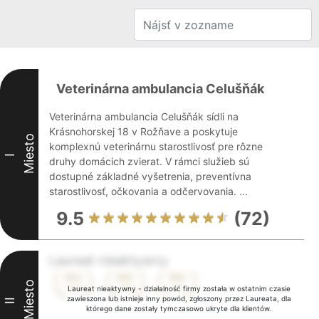
Veterinárna ambulancia Celušňák
Veterinárna ambulancia Celušňák sídli na
Krásnohorskej 18 v Rožňave a poskytuje
Miesto
komplexnú veterinárnu starostlivosť pre rôzne
I
druhy domácich zvierat. V rámci služieb sú
dostupné základné vyšetrenia, preventívna
starostlivosť, očkovania a odčervovania. ...
9.5
(72)
Laureat nieaktywny
Miesto
Laureat nieaktywny - działalność firmy została w ostatnim czasie
zawieszona lub istnieje inny powód, zgłoszony przez Laureata, dla
II
którego dane zostały tymczasowo ukryte dla klientów.