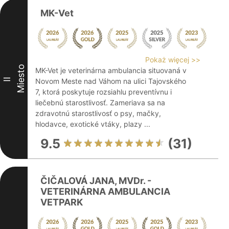
MK-Vet
Pokaż więcej >>
Miesto
MK-Vet je veterinárna ambulancia situovaná v
II
Novom Meste nad Váhom na ulici Tajovského
7, ktorá poskytuje rozsiahlu preventívnu i
liečebnú starostlivosť. Zameriava sa na
zdravotnú starostlivosť o psy, mačky,
hlodavce, exotické vtáky, plazy ...
9.5
(31)
ČIČALOVÁ JANA, MVDr. -
VETERINÁRNA AMBULANCIA
VETPARK