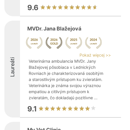
9.6
MVDr. Jana Blažejová
Pokaż więcej >>
Laureáti
Veterinárna ambulancia MVDr. Jany
Blažejovej pôsobiaca v Lednických
Rovniach je charakterizovaná osobitým
a starostlivým prístupom ku zvieratám.
Veterinárka je známa svojou výraznou
empatiou a citlivým prístupom k
zvieratám, čo dokladajú pozitívne ...
9.1
My Vet Clinic