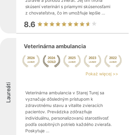
zdravie a pohodu zvierat. Jej tím tvoria
skúsení veterinári s priamymi skúsenosťami
z chovateľstva, čo im umožňuje lepšie ...
8.6
Veterinárna ambulancia
Pokaż więcej >>
Laureáti
Veterinárna ambulancia v Starej Turej sa
vyznačuje dôsledným prístupom k
zdravotnému stavu a vitalite zvieracích
pacientov. Prevádzka zdôrazňuje
individuálnu, personalizovanú starostlivosť
podľa osobitných potrieb každého zvieraťa.
Poskytuje ...