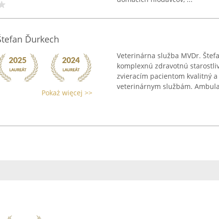
Štefan Ďurkech
Veterinárna služba MVDr. Štef
komplexnú zdravotnú starostlivo
zvieracím pacientom kvalitný 
veterinárnym službám. Ambulan
Pokaż więcej >>