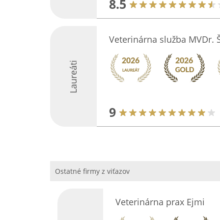
8.5
Veterinárna služba MVDr. 
Laureáti
9
Ostatné firmy z viťazov
Veterinárna prax Ejmi