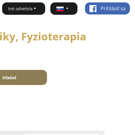
Prihlásiť sa
Iné odvetvia
ky, Fyzioterapia
Hľadať