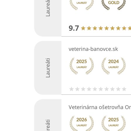
Laureáti
9.7
veterina-banovce.sk
Laureáti
Veterinárna ošetrovňa O
Laureáti