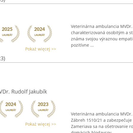
Veterinárna ambulancia MVDr. 
charakterizovaná osobitým a st
známa svojou výraznou empatio
pozitívne ...
Pokaż więcej >>
23)
Dr. Rudolf Jakubík
Veterinárna ambulancia MVDr. 
Zábreh 1510/21 a zabezpečuje ši
Pokaż więcej >>
Zameriava sa na ošetrovanie ro
domácich hlodavcov, ...