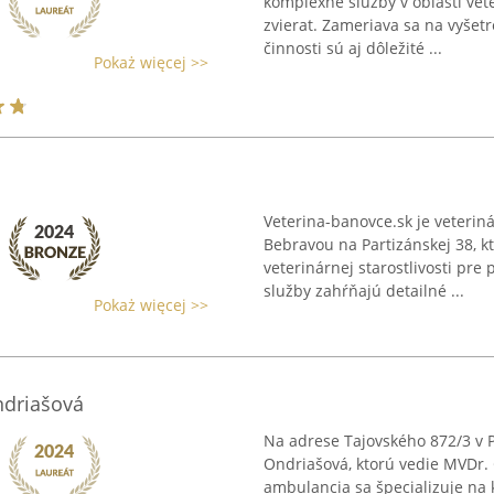
komplexné služby v oblasti vete
zvierat. Zameriava sa na vyšetr
činnosti sú aj dôležité ...
Pokaż więcej >>
Veterina-banovce.sk je veteri
Bebravou na Partizánskej 38, k
veterinárnej starostlivosti pre
služby zahŕňajú detailné ...
Pokaż więcej >>
ndriašová
Na adrese Tajovského 872/3 v 
Ondriašová, ktorú vedie MVDr. 
ambulancia sa špecializuje na 