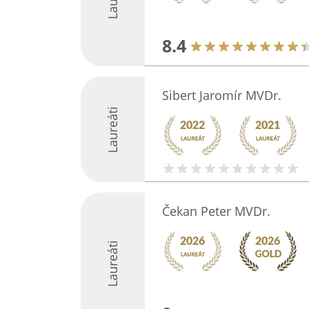
8.4
Sibert Jaromír MVDr.
Laureáti
Čekan Peter MVDr.
Laureáti