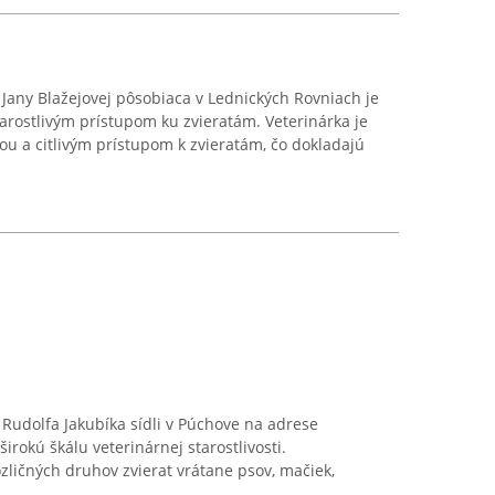
Jany Blažejovej pôsobiaca v Lednických Rovniach je
arostlivým prístupom ku zvieratám. Veterinárka je
u a citlivým prístupom k zvieratám, čo dokladajú
Rudolfa Jakubíka sídli v Púchove na adrese
rokú škálu veterinárnej starostlivosti.
zličných druhov zvierat vrátane psov, mačiek,