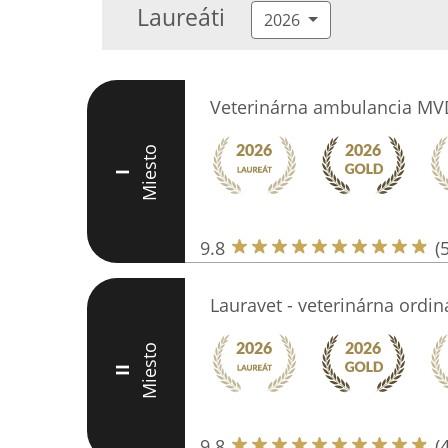
Laureáti
2026
Veterinárna ambulancia MVD
Miesto
I
9.8
(
Lauravet - veterinárna ordin
Miesto
II
9.8
(