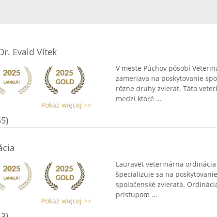
r. Evald Vítek
V meste Púchov pôsobí Veteriná
zameriava na poskytovanie spoľ
rôzne druhy zvierat. Táto vete
medzi ktoré ...
Pokaż więcej >>
55)
ácia
Lauravet veterinárna ordinácia
špecializuje sa na poskytovanie
spoločenské zvieratá. Ordinác
prístupom ...
Pokaż więcej >>
43)