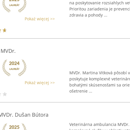
na poskytovanie rozsiahlych ve
Prioritou zariadenia je prevenc
zdravia a pohody ...
Pokaż więcej >>
á MVDr.
MVDr. Martina Vitková pôsobí v o
poskytuje komplexné veterinárn
Pokaż więcej >>
bohatými skúsenosťami sa orie
ošetrenie ...
MVDr. Dušan Bútora
Veterinárna ambulancia MVDr. 