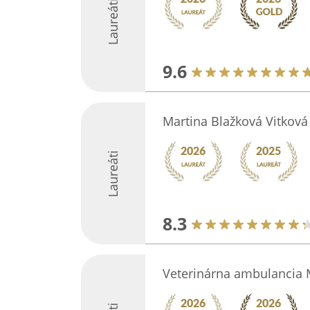
Laureáti
9.6
Martina Blažková Vitkov
Laureáti
8.3
Veterinárna ambulancia 