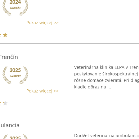
Pokaż więcej >>
Trenčín
Veterinárna klinika ELPA v Tre
poskytovanie širokospektrálnej 
rôzne domáce zvieratá. Pri diag
kladie dôraz na ...
Pokaż więcej >>
bulancia
DuoVet veterinárna ambulancia