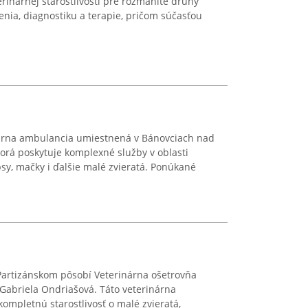
rinárnej starostlivosti pre rozmanité druhy
enia, diagnostiku a terapie, pričom súčasťou
nárna ambulancia umiestnená v Bánovciach nad
torá poskytuje komplexné služby v oblasti
 psy, mačky i ďalšie malé zvieratá. Ponúkané
Partizánskom pôsobí Veterinárna ošetrovňa
Gabriela Ondriašová. Táto veterinárna
kompletnú starostlivosť o malé zvieratá,