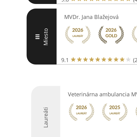
MVDr. Jana Blažejová
Miesto
III
9.1
(
Veterinárna ambulancia MV
Laureáti