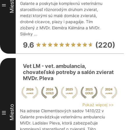
Miesto
Galante a poskytuje komplexnú veterinárnu
II
starostlivosť rôznorodým druhom zvierat,
medzi ktorými sú malé domáce zvieratá,
drobné cicavce, plazy i papagáje. Tím
zložený z MVDr. Eleméra Kálmána a MVDr.
Slávky ...
9.6
(220)
Vet LM - vet. ambulancia,
chovateľské potreby a salón zvierat
MVDr. Pleva
Pokaż więcej >>
Miesto
Na adrese Clementisových sadov 1410/22 v
III
Galante prevádzkuje veterinárnu ambulanciu
MVDr. Ladislav Pleva, ktorá zabezpečuje
komplexnú starostlivosť o zvieratá. Táto