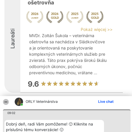
ošetrovňa
Pokaż więcej >>
Laureáti
MVDr. Zoltán Šukola – veterinárna
ošetrovňa sa nachádza v Sládkovičove
a je orientovaná na poskytovanie
komplexných veterinárnych služieb pre
zvieratá. Táto prax pokrýva širokú škálu
odborných úkonov, počnúc
preventívnou medicínou, vrátane ...
9.6
ORLY Veterinárstva
Live chat
Organizátor hodnotenia
Hodnotenie
Kontakt
Bright Side Solutions sp. z o.
Laureáti
Kontakt
09:02
o. sp. k.
Lista
ul. Ruska 22
wszystkich
Wrocław 50-079
Laureatów
Dobrý deň, radi Vám pomôžeme! 🙂 Kliknite na
KRS 0000749100 | Regon
Podmienky
príslušnú tému konverzácie! 🙂
381313360 | NIP 8943132676
Obchodné