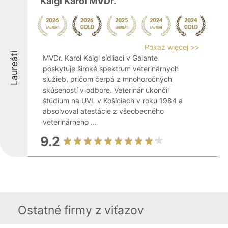
Kaigl Karol MVDr.
Pokaż więcej >>
Laureáti
MVDr. Karol Kaigl sídliaci v Galante
poskytuje široké spektrum veterinárnych
služieb, pričom čerpá z mnohoročných
skúseností v odbore. Veterinár ukončil
štúdium na UVL v Košiciach v roku 1984 a
absolvoval atestácie z všeobecného
veterinárneho ...
9.2
Ostatné firmy z viťazov