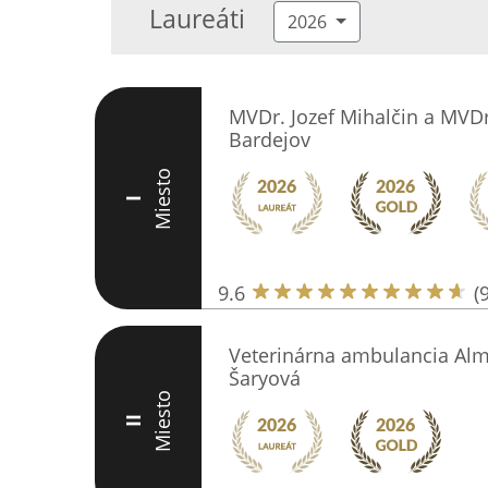
Laureáti
2026
MVDr. Jozef Mihalčin a MVDr.
Bardejov
Miesto
I
9.6
(
Veterinárna ambulancia Alm
Šaryová
Miesto
II