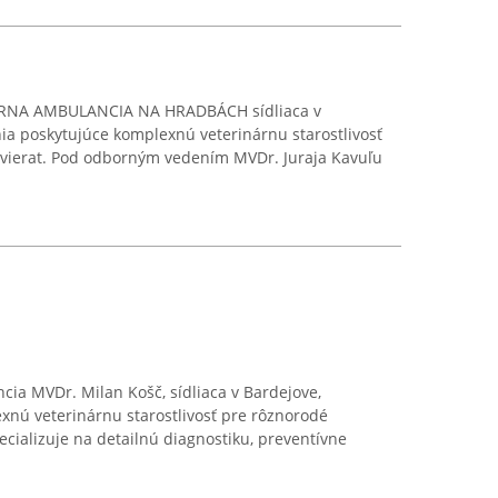
NÁRNA AMBULANCIA NA HRADBÁCH sídliaca v
ia poskytujúce komplexnú veterinárnu starostlivosť
vierat. Pod odborným vedením MVDr. Juraja Kavuľu
ia MVDr. Milan Košč, sídliaca v Bardejove,
nú veterinárnu starostlivosť pre rôznorodé
ecializuje na detailnú diagnostiku, preventívne