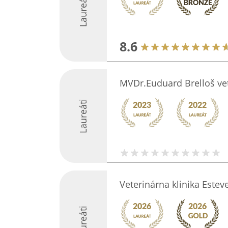
Laureáti
8.6
MVDr.Euduard Brelloš vet
Laureáti
Veterinárna klinika Estev
Laureáti