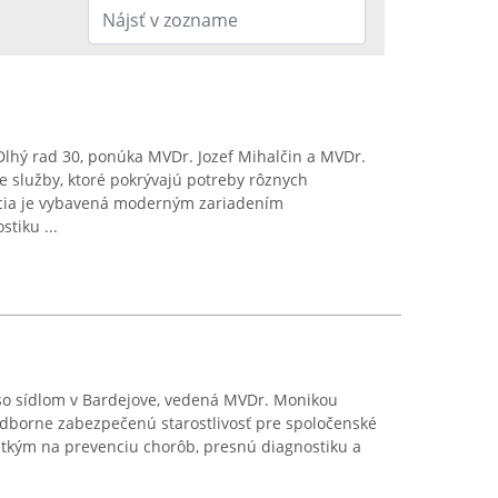
Dlhý rad 30, ponúka MVDr. Jozef Mihalčin a MVDr.
ne služby, ktoré pokrývajú potreby rôznych
ncia je vybavená moderným zariadením
tiku ...
so sídlom v Bardejove, vedená MVDr. Monikou
odborne zabezpečenú starostlivosť pre spoločenské
etkým na prevenciu chorôb, presnú diagnostiku a