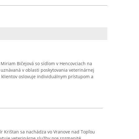
Miriam Bičejová so sídlom v Hencovciach na
uznávaná v oblasti poskytovania veterinárnej
ich klientov oslovuje individuálnym prístupom a
r Krištan sa nachádza vo Vranove nad Topľou
ytuje veterinárne služby pre rozmanité