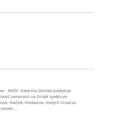
ov - MVDr. Katarína Glinská poskytuje
livosť zameranú na široké spektrum
psov, mačiek, hlodavcov, malých cicavcov,
ovisko ...