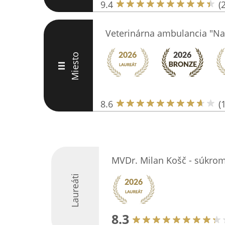
9.4
(
Veterinárna ambulancia "N
Miesto
III
8.6
(
MVDr. Milan Košč - súkrom
Laureáti
8.3