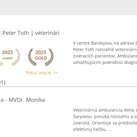
Peter Toth | veterinári
V centre Bardejova, na adrese 
Peter Toth rozsiahlé veterinár
zvieracích pacientov. Ambula
umožňujúcim podrobnú diagnos
Pokaż więcej >>
91)
a - MVDr. Monika
Veterinárna ambulancia Alma 
Šaryovou, ponúka rozsiahlu a 
zvieratá. Orientuje sa predovš
efektívnu liečbu, ...