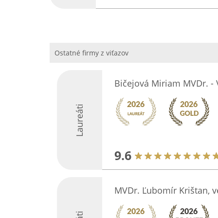
Ostatné firmy z viťazov
Bičejová Miriam MVDr. - 
Laureáti
9.6
MVDr. Ľubomír Krištan, v