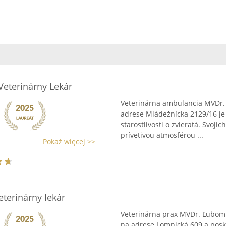
Veterinárny Lekár
Veterinárna ambulancia MVDr. 
adrese Mládežnícka 2129/16 je 
starostlivosti o zvieratá. Svoj
prívetivou atmosférou ...
Pokaż więcej >>
eterinárny lekár
Veterinárna prax MVDr. Ľubomí
na adrese Lomnická 609 a posk