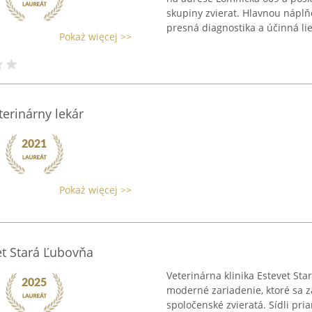
skupiny zvierat. Hlavnou náplň
presná diagnostika a účinná lie
Pokaż więcej >>
erinárny lekár
Pokaż więcej >>
et Stará Ľubovňa
Veterinárna klinika Estevet Sta
moderné zariadenie, ktoré sa z
spoločenské zvieratá. Sídli pri