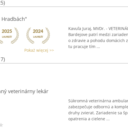
25)
a Hradbách"
Kavuľa Juraj, MVDr. - VETERI
Bardejove patrí medzi zariaden
o zdravie a pohodu domácich z
tu pracuje tím ...
Pokaż więcej >>
17)
ný veterinárny lekár
Súkromná veterinárna ambulanc
zabezpečuje odbornú a komplex
druhy zvierat. Zariadenie sa šp
opatrenia a cielene ...