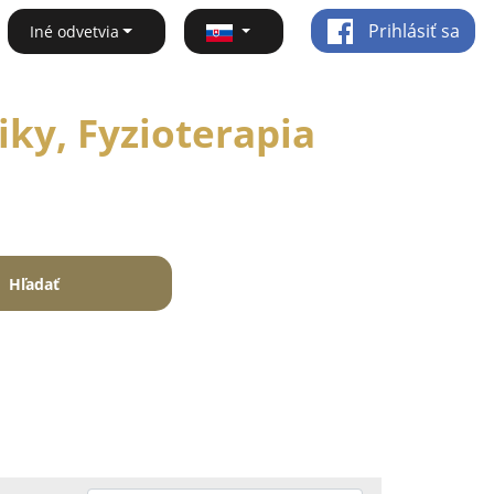
Prihlásiť sa
Iné odvetvia
ky, Fyzioterapia
Hľadať