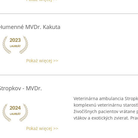
 Humenné MVDr. Kakuta
Pokaż więcej >>
Stropkov - MVDr.
Veterinárna ambulancia Stropk
komplexnú veterinárnu starost
živočíšnych pacientov vrátane 
vtákov a exotických zvierat. Prac
Pokaż więcej >>