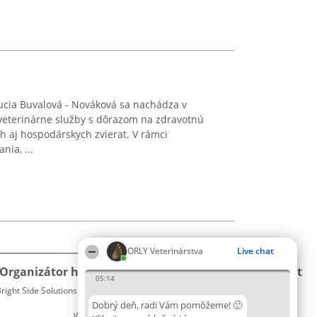
ucia Buvalová - Nováková sa nachádza v
 veterinárne služby s dôrazom na zdravotnú
h aj hospodárskych zvierat. V rámci
ia, ...
ORLY Veterinárstva
Live chat
Organizátor hodnotenia
Hodnotenie
Kontakt
05:14
right Side Solutions sp. z o. o. sp. k.
Laureáti
Kontakt
ul. Ruska 22
Lista
Dobrý deň, radi Vám pomôžeme! 🙂
Wrocław 50-079
wszystkich