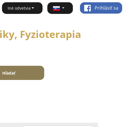
Prihlásiť sa
Iné odvetvia
ky, Fyzioterapia
Hľadať