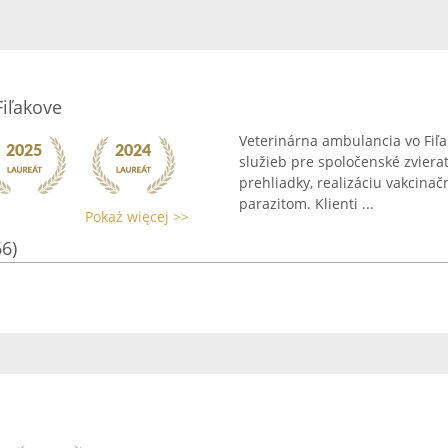
iľakove
Veterinárna ambulancia vo Fiľa
služieb pre spoločenské zvierat
prehliadky, realizáciu vakcina
parazitom. Klienti ...
Pokaż więcej >>
66)