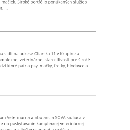
 mačiek. Široké portfólio ponúkaných služieb
, ...
 sídli na adrese Gliarska 11 v Krupine a
mplexnej veterinárnej starostlivosti pre široké
i ktoré patria psy, mačky, fretky, hlodavce a
om Veterinárna ambulancia SOVA sídliaca v
je na poskytovanie komplexnej veterinárnej
 prevencie a liečby ochorení u malých a