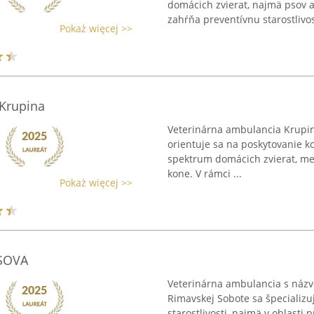
domácich zvierat, najmä psov a
zahŕňa preventívnu starostlivosť
Pokaż więcej >>
 Krupina
Veterinárna ambulancia Krupina
orientuje sa na poskytovanie ko
spektrum domácich zvierat, medz
kone. V rámci ...
Pokaż więcej >>
 SOVA
Veterinárna ambulancia s názv
Rimavskej Sobote sa špecializu
starostlivosti, najmä v oblasti