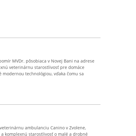
ubomír MVDr. pôsobiaca v Novej Bani na adrese
xnú veterinárnu starostlivosť pre domáce
ené modernou technológiou, vďaka čomu sa
veterinárnu ambulanciu Canino v Zvolene,
 a komplexnú starostlivosť o malé a drobné