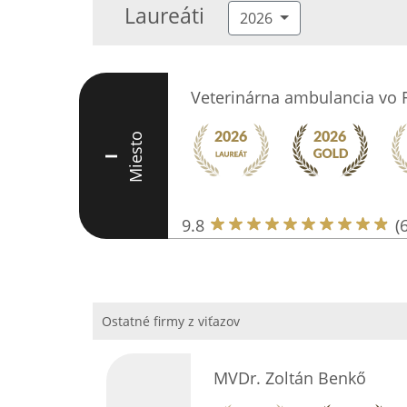
Laureáti
2026
Veterinárna ambulancia vo F
Miesto
I
9.8
(
Ostatné firmy z viťazov
MVDr. Zoltán Benkő