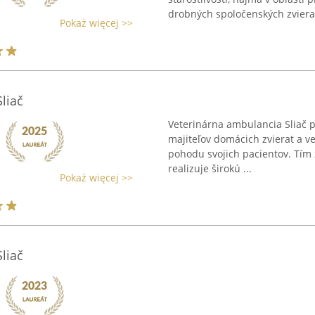
drobných spoločenských zvierat.
Pokaż więcej >>
liač
Veterinárna ambulancia Sliač p
majiteľov domácich zvierat a ve
pohodu svojich pacientov. Tím
realizuje širokú ...
Pokaż więcej >>
liač