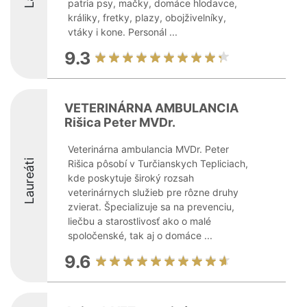
patria psy, mačky, domáce hlodavce,
králiky, fretky, plazy, obojživelníky,
vtáky i kone. Personál ...
9.3
VETERINÁRNA AMBULANCIA
Rišica Peter MVDr.
Veterinárna ambulancia MVDr. Peter
Laureáti
Rišica pôsobí v Turčianskych Tepliciach,
kde poskytuje široký rozsah
veterinárnych služieb pre rôzne druhy
zvierat. Špecializuje sa na prevenciu,
liečbu a starostlivosť ako o malé
spoločenské, tak aj o domáce ...
9.6