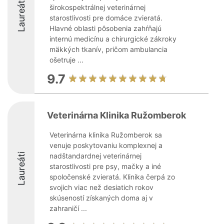
Laureáti
širokospektrálnej veterinárnej
starostlivosti pre domáce zvieratá.
Hlavné oblasti pôsobenia zahŕňajú
internú medicínu a chirurgické zákroky
mäkkých tkanív, pričom ambulancia
ošetruje ...
9.7
Veterinárna Klinika Ružomberok
Veterinárna klinika Ružomberok sa
venuje poskytovaniu komplexnej a
Laureáti
nadštandardnej veterinárnej
starostlivosti pre psy, mačky a iné
spoločenské zvieratá. Klinika čerpá zo
svojich viac než desiatich rokov
skúseností získaných doma aj v
zahraničí ...