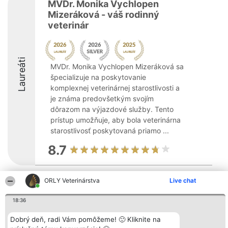
MVDr. Monika Vychlopen
Mizeráková - váš rodinný
veterinár
Laureáti
MVDr. Monika Vychlopen Mizeráková sa
špecializuje na poskytovanie
komplexnej veterinárnej starostlivosti a
je známa predovšetkým svojím
dôrazom na výjazdové služby. Tento
prístup umožňuje, aby bola veterinárna
starostlivosť poskytovaná priamo ...
8.7
ORLY Veterinárstva
Live chat
Organizátor hodnotenia
Hodnotenie
Kontakt
Bright Side Solutions sp. z o.
Laureáti
Kontakt
18:36
o. sp. k.
Lista
ul. Ruska 22
wszystkich
Wrocław 50-079
Laureatów
Dobrý deň, radi Vám pomôžeme! 🙂 Kliknite na
KRS 0000749100 | Regon
Podmienky