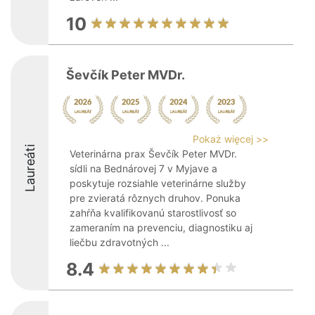
10
Ševčík Peter MVDr.
Pokaż więcej >>
Laureáti
Veterinárna prax Ševčík Peter MVDr.
sídli na Bednárovej 7 v Myjave a
poskytuje rozsiahle veterinárne služby
pre zvieratá rôznych druhov. Ponuka
zahŕňa kvalifikovanú starostlivosť so
zameraním na prevenciu, diagnostiku aj
liečbu zdravotných ...
8.4