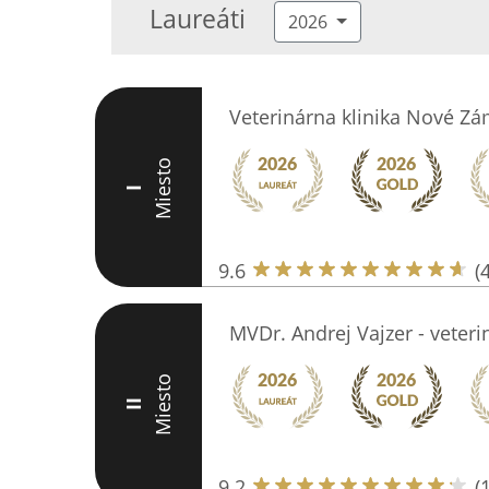
Laureáti
2026
Veterinárna klinika Nové Z
Miesto
I
9.6
(
MVDr. Andrej Vajzer - veteri
Miesto
II
9.2
(