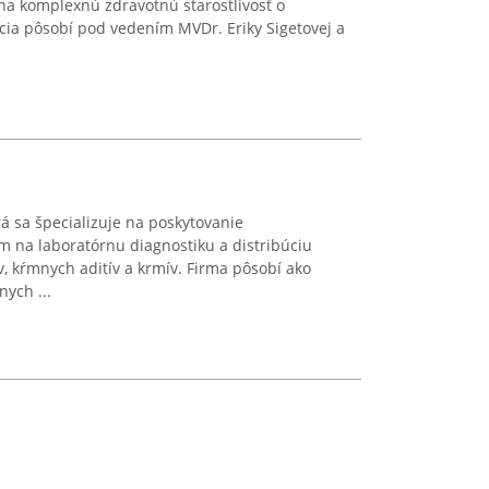
e na komplexnú zdravotnú starostlivosť o
cia pôsobí pod vedením MVDr. Eriky Sigetovej a
orá sa špecializuje na poskytovanie
m na laboratórnu diagnostiku a distribúciu
v, kŕmnych aditív a krmív. Firma pôsobí ako
ych ...