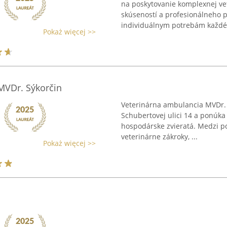
na poskytovanie komplexnej vet
skúseností a profesionálneho 
individuálnym potrebám každéh
Pokaż więcej >>
MVDr. Sýkorčin
Veterinárna ambulancia MVDr. J
Schubertovej ulici 14 a ponúka
hospodárske zvieratá. Medzi po
veterinárne zákroky, ...
Pokaż więcej >>