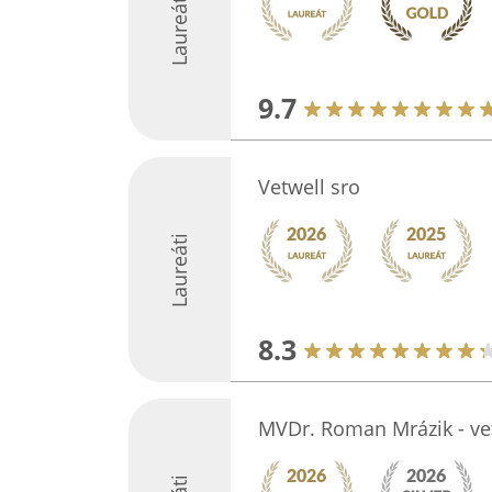
Laureáti
9.7
Vetwell sro
Laureáti
8.3
MVDr. Roman Mrázik - ve