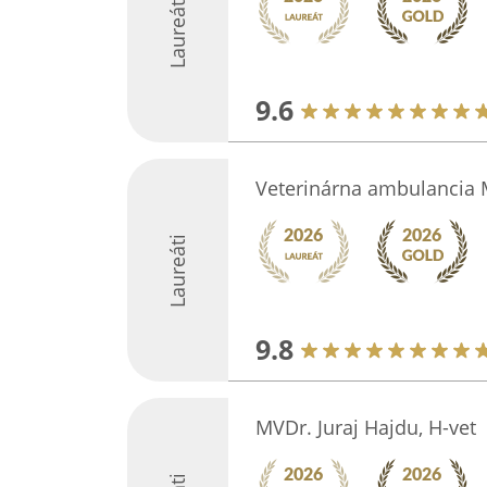
Laureáti
9.6
Veterinárna ambulancia 
Laureáti
9.8
MVDr. Juraj Hajdu, H-vet