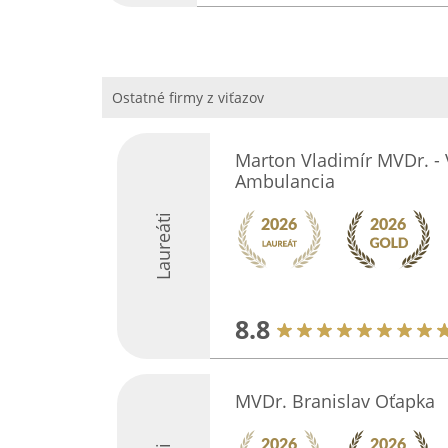
Ostatné firmy z viťazov
Marton Vladimír MVDr. - 
Ambulancia
Laureáti
8.8
MVDr. Branislav Oťapka