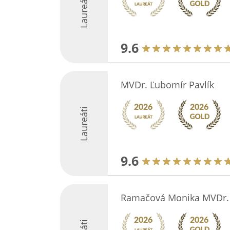
Laureáti
9.6
MVDr. Ľubomír Pavlík
Laureáti
9.6
Ramačová Monika MVDr. -