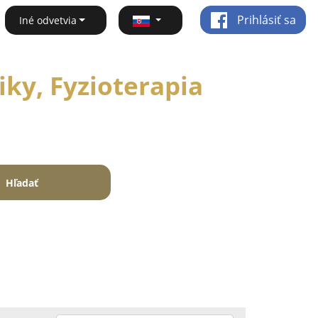
Prihlásiť sa
Iné odvetvia
ky, Fyzioterapia
Hľadať