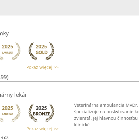
ámky
Pokaż więcej >>
499)
nárny lekár
Veterinárna ambulancia MVDr.
špecializuje na poskytovanie k
zvieratá. Jej hlavnou činnosťou
klinické ...
Pokaż więcej >>
116)