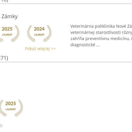
é Zámky
Veterinárna poliklinika Nové Z
veterinárnej starostlivosti rô
zahŕňa preventívnu medicínu, i
diagnostické ...
Pokaż więcej >>
271)