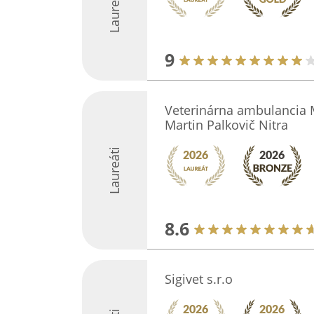
Laureáti
9
Veterinárna ambulancia M
Martin Palkovič Nitra
Laureáti
8.6
Sigivet s.r.o