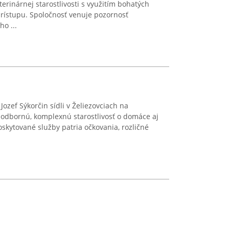
erinárnej starostlivosti s využitím bohatých
prístupu. Spoločnosť venuje pozornosť
o ...
ozef Sýkorčin sídli v Želiezovciach na
 odbornú, komplexnú starostlivosť o domáce aj
skytované služby patria očkovania, rozličné