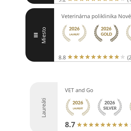
Veterinárna poliklinika Nov
Miesto
III
8.8
(
VET and Go
Laureáti
8.7