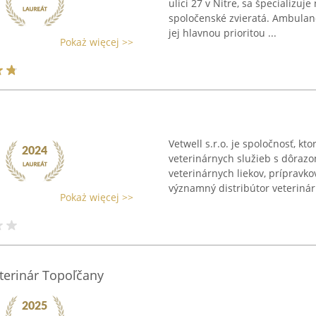
ulici 27 v Nitre, sa špecializuj
spoločenské zvieratá. Ambulan
jej hlavnou prioritou ...
Pokaż więcej >>
Vetwell s.r.o. je spoločnosť, kt
veterinárnych služieb s dôrazo
veterinárnych liekov, prípravko
významný distribútor veterinárn
Pokaż więcej >>
terinár Topoľčany